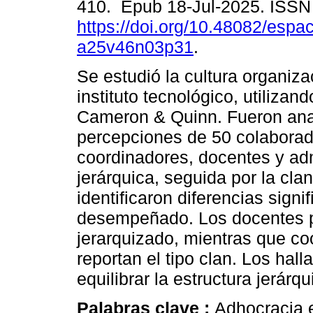
410. Epub 18-Jul-2025. ISS
https://doi.org/10.48082/espac
a25v46n03p31
.
Se estudió la cultura organiza
instituto tecnológico, utilizan
Cameron & Quinn. Fueron ana
percepciones de 50 colaborado
coordinadores, docentes y adm
jerárquica, seguida por la cla
identificaron diferencias signi
desempeñado. Los docentes p
jerarquizado, mientras que co
reportan el tipo clan. Los hal
equilibrar la estructura jerárq
Palabras clave :
Adhocracia e