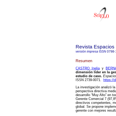
Revista Espacios
versión impresa
ISSN
0798-
Resumen
CASTRO, Inelia
y
BERNA
dimensión líder en la ge
estudio de caso.
Espacio
ISSN 2739-0071.
https://
La investigación analizó l
perspectiva directiva medi
desarrollo “Muy Alto” en 
Gerente Comercial 7 (97,8%
directivos competentes, me
global. Se propone impleme
gerente con mejores result