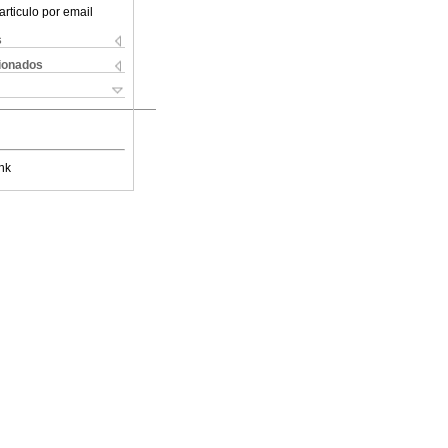
articulo por email
s
cionados
nk