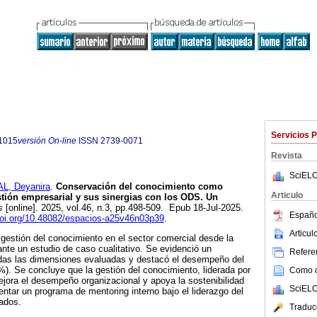
Servicios 
1015
versión On-line
ISSN
2739-0071
Revista
SciELO
L, Deyanira
.
Conservación del conocimiento como
Articulo
stión empresarial y sus sinergias con los ODS. Un
s
[online]. 2025, vol.46, n.3, pp.498-509. Epub 18-Jul-2025.
Españo
doi.org/10.48082/espacios-a25v46n03p39
.
Articu
a gestión del conocimiento en el sector comercial desde la
ante un estudio de caso cualitativo. Se evidenció un
Referen
todas las dimensiones evaluadas y destacó el desempeño del
). Se concluye que la gestión del conocimiento, liderada por
Como ci
jora el desempeño organizacional y apoya la sostenibilidad
SciELO
ntar un programa de mentoring interno bajo el liderazgo del
ados.
Traduc