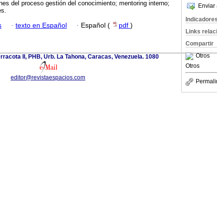
es del proceso gestión del conocimiento; mentoring interno;
Enviar 
es.
Indicadore
s
·
texto en Español
·
Español (
pdf
)
Links rela
Compartir
Otros
erracota II, PHB, Urb. La Tahona, Caracas, Venezuela. 1080
Otros
editor@revistaespacios.com
Permali