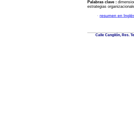
Palabras clave :
dimension
estrategias organizacional
·
resumen en Inglé
Calle Cangilón, Res. T