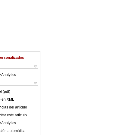
Personalizados
 Analytics
l (pdf)
lo en XML
cias del artículo
tar este artículo
 Analytics
ción automática