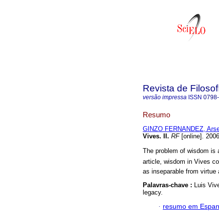
Revista de Filosof
versão impressa
ISSN
0798
Resumo
GINZO FERNANDEZ, Arse
Vives.
II
.
RF
[online]. 200
The problem of wisdom is a 
article, wisdom in Vives c
as inseparable from virtue
Palavras-chave :
Luis Viv
legacy.
·
resumo em Espan