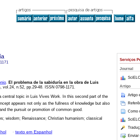
ía
Serviços P
-1171
Journal
SciELO
nio
.
El problema de la sabiduría en la obra de Luis
Artigo
6, vol.24, n.52, pp.29-48. ISSN 0798-1171.
Artigo
central topic in Luis Vives Work. In this second part of the
Referên
oncept appears not only as the fullness of knowledge but also
 and the pursuit or promotion of common good.
Como ci
es; wisdom; Renaissance; Christian humanism; classical
SciELO
Traduç
hol
·
texto em Espanhol
Enviar 