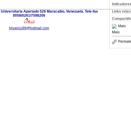
Indicadore
d Universitaria Apartado 526 Maracaibo, Venezuela. Tele-fax
Links rela
0058/0261/7598206
Compartilh
Mais
Ivivanco99@hotmail.com
Mais
Permali