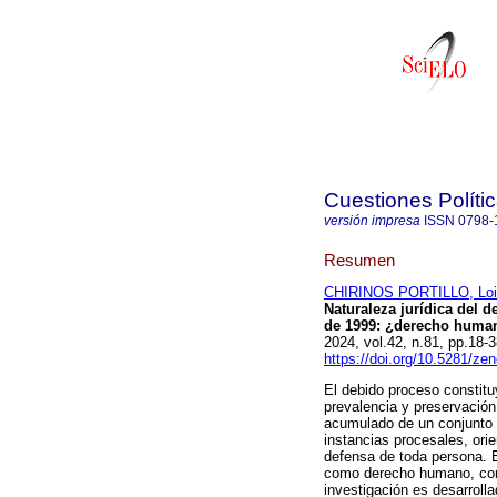
Cuestiones Políti
versión impresa
ISSN
0798-
Resumen
CHIRINOS PORTILLO, Loira
Naturaleza jurídica del 
de 1999: ¿derecho humano
2024, vol.42, n.81, pp.18
https://doi.org/10.5281/z
El debido proceso constitu
prevalencia y preservación
acumulado de un conjunto d
instancias procesales, ori
defensa de toda persona. El
como derecho humano, como 
investigación es desarroll