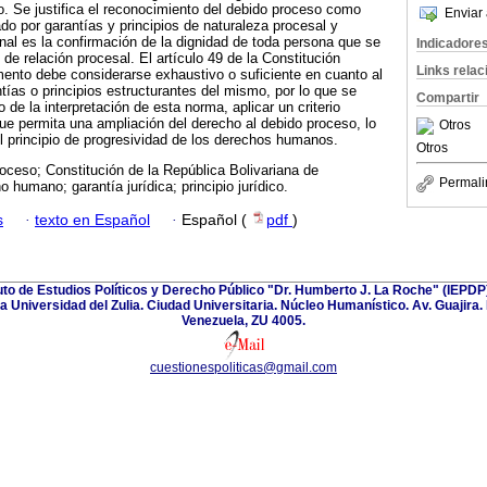
o. Se justifica el reconocimiento del debido proceso como
Enviar 
o por garantías y principios de naturaleza procesal y
inal es la confirmación de la dignidad de toda persona que se
Indicadore
 de relación procesal. El artículo 49 de la Constitución
Links rela
nto debe considerarse exhaustivo o suficiente en cuanto al
ías o principios estructurantes del mismo, por lo que se
Compartir
de la interpretación de esta norma, aplicar un criterio
que permita una ampliación del derecho al debido proceso, lo
Otros
l principio de progresividad de los derechos humanos.
Otros
oceso; Constitución de la República Bolivariana de
Permali
humano; garantía jurídica; principio jurídico.
s
·
texto en Español
·
Español (
pdf
)
tuto de Estudios Políticos y Derecho Público "Dr. Humberto J. La Roche" (IEPDP
 la Universidad del Zulia. Ciudad Universitaria. Núcleo Humanístico. Av. Guajira.
Venezuela, ZU 4005.
cuestionespoliticas@gmail.com