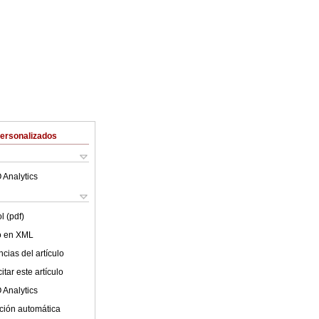
Personalizados
 Analytics
l (pdf)
lo en XML
cias del artículo
tar este artículo
 Analytics
ción automática