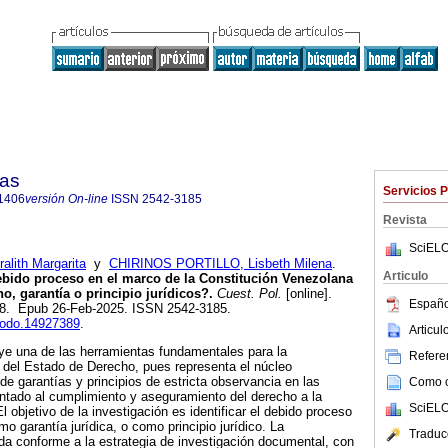
cas
Servicios 
1406
versión On-line
ISSN
2542-3185
Revista
SciELO
lith Margarita
y
CHIRINOS PORTILLO, Lisbeth Milena
.
Articulo
debido proceso en el marco de la Constitución Venezolana
, garantía o principio jurídicos?.
Cuest. Pol.
[online].
Españo
-38. Epub 26-Feb-2025. ISSN 2542-3185.
enodo.14927389
.
Articu
ye una de las herramientas fundamentales para la
Referen
 del Estado de Derecho, pues representa el núcleo
e garantías y principios de estricta observancia en las
Como ci
entado al cumplimiento y aseguramiento del derecho a la
SciELO
 objetivo de la investigación es identificar el debido proceso
garantía jurídica, o como principio jurídico. La
Traduc
ada conforme a la estrategia de investigación documental, con