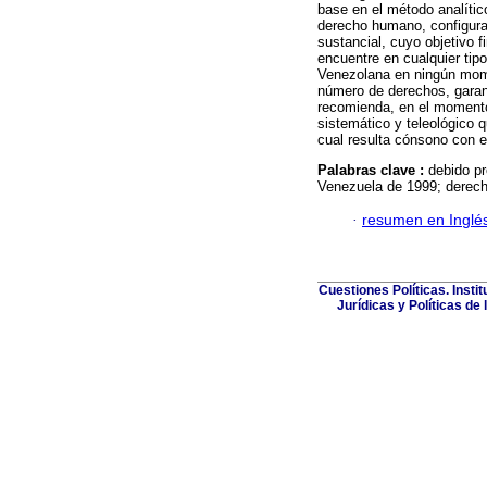
base en el método analític
derecho humano, configurad
sustancial, cuyo objetivo f
encuentre en cualquier tipo
Venezolana en ningún mome
número de derechos, garant
recomienda, en el momento 
sistemático y teleológico 
cual resulta cónsono con e
Palabras clave :
debido pr
Venezuela de 1999; derecho 
·
resumen en Inglé
Cuestiones Políticas. Insti
Jurídicas y Políticas de