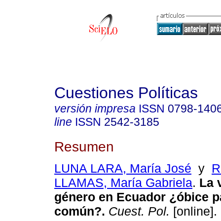
Cuestiones Políticas
versión impresa
ISSN
0798-140
line
ISSN
2542-3185
Resumen
LUNA LARA, María José
y
R
LLAMAS, María Gabriela
.
La v
género en Ecuador ¿óbice pa
común?.
Cuest. Pol.
[online].