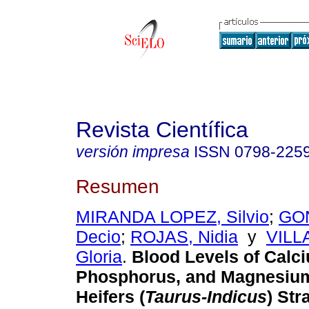
Revista Científica
versión impresa
ISSN
0798-225
Resumen
MIRANDA LOPEZ, Silvio
;
GO
Decio
;
ROJAS, Nidia
y
VILL
Gloria
.
Blood Levels of Calc
Phosphorus, and Magnesium
Heifers (
Taurus-Indicus
) Str