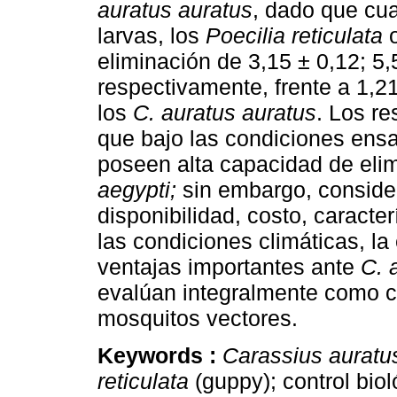
auratus auratus
, dado que cu
larvas, los
Poecilia reticulata
o
eliminación de 3,15 ± 0,12; 5,
respectivamente, frente a 1,21
los
C. auratus auratus
. Los re
que bajo las condiciones en
poseen alta capacidad de eli
aegypti;
sin embargo, consider
disponibilidad, costo, caracter
las condiciones climáticas, la
ventajas importantes ante
C. 
evalúan integralmente como c
mosquitos vectores.
Keywords :
Carassius auratu
reticulata
(guppy); control bio