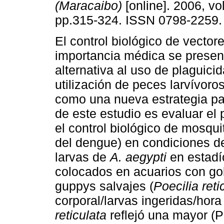
(Maracaibo)
[online]. 2006, vol
pp.315-324. ISSN 0798-2259.
El control biológico de vector
importancia médica se prese
alternativa al uso de plaguicid
utilización
de peces larvívoro
como una nueva estrategia par
de este estudio es evaluar el 
el control biológico de mosqu
del dengue)
en condiciones de
larvas de
A. aegypti
en estadíos
colocados en acuarios con gol
guppys salvajes (
Poecilia reti
corporal/larvas ingeridas/hor
reticulata
reflejó una mayor (P