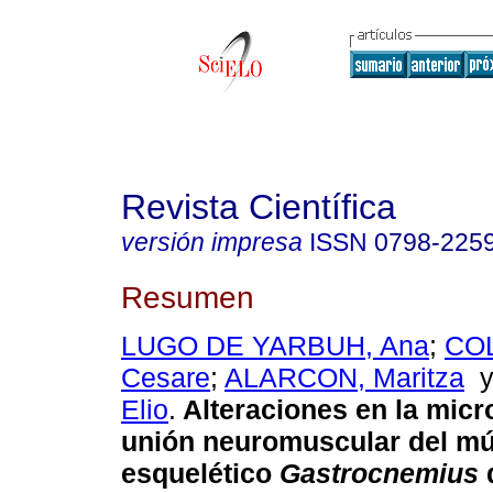
Revista Científica
versión impresa
ISSN
0798-225
Resumen
LUGO DE YARBUH, Ana
;
CO
Cesare
;
ALARCON, Maritza
Elio
.
Alteraciones en la micr
unión neuromuscular del m
esquelético
Gastrocnemius