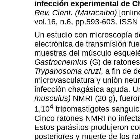
infección experimental de 
Rev. Cient. (Maracaibo)
[onlin
vol.16, n.6, pp.593-603. ISSN
Un estudio con microscopía d
electrónica de transmisión fue
muestras del músculo esquelé
Gastrocnemius
(G)
de ratone
Trypanosoma cruzi
, a fin de 
microvasculatura y unión neu
infección chagásica aguda.
U
musculus)
NMRI (20 g), fuer
4
1,10
tripomastigotes sanguí
Cinco ratones NMRI no infect
Estos parásitos produjeron co
posteriores y muerte de los ra