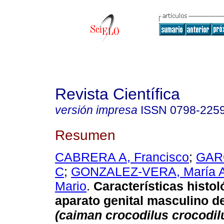
Revista Científica
versión impresa
ISSN
0798-225
Resumen
CABRERA A, Francisco
;
GARC
C
;
GONZALEZ-VERA, María 
Mario
.
Características histol
aparato genital masculino d
(caiman crocodilus crocodil