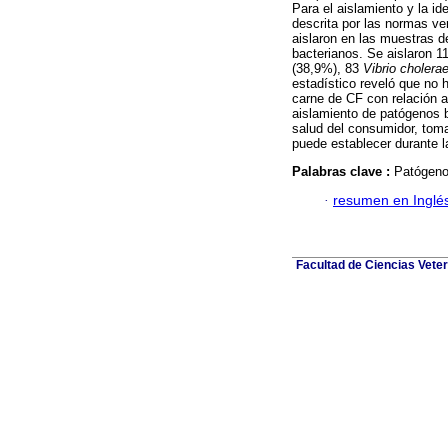
Para el aislamiento y la id
descrita por las normas v
aislaron en las muestras 
bacterianos. Se aislaron 1
(38,9%), 83
Vibrio cholera
estadístico reveló que no 
carne de CF con relación a
aislamiento de patógenos b
salud del consumidor, tom
puede establecer durante l
Palabras clave :
Patógenos
·
resumen en Inglé
Facultad de Ciencias Veter