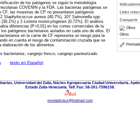
entificación de los patógenos se siguió la metodología
Indicadore
enezolanas COVENIN y la FDA. Las bacterias patógenas se
de CF, las muestras de CP no presentaron patógenos
Links rela
12
Staphylococcus aureus
(40,7%), 107
Salmonella
spp.
Compartir
e
(30,1%) y 2
Listeria monocytogenes
(0,72%). El análisis
había diferencias (P>0,01) en los cortes comerciales de la
Otros
 los patógenos bacterianos aislados en cada uno de ellos. El
Otros
acterianos en la carne de CF representa un riesgo para la
ando en cuenta el riesgo de contaminación cruzada que se
Permali
a elaboración de los alimentos.
 bacterianos; cangrejo fresco; cangrejo pasteurizado.
s
·
texto en Español
inarias, Universidad del Zulia, Núcleo Agropecuaria Ciudad Universitaria. Apd
Estado Zulia-Venezuela. Telf. Fax: 58-261-7596158.
revistafcvluz@hotmail.com