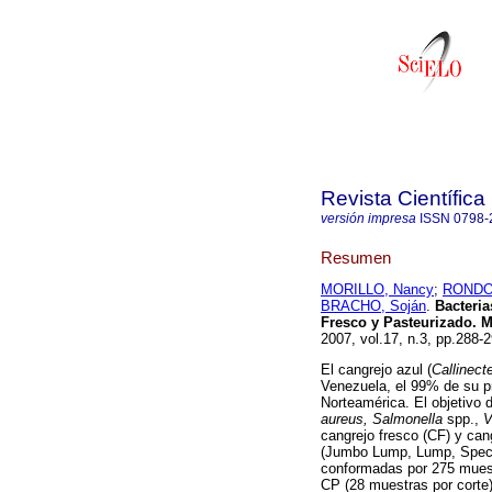
Revista Científica
versión impresa
ISSN
0798-
Resumen
MORILLO, Nancy
;
RONDON
BRACHO, Soján
.
Bacteri
Fresco y Pasteurizado. M
2007, vol.17, n.3, pp.288
El cangrejo azul (
Callinect
Venezuela, el 99% de su p
Norteamérica. El objetivo 
aureus, Salmonella
spp.,
V
cangrejo fresco (CF) y can
(Jumbo Lump, Lump, Specia
conformadas por 275 muest
CP (28 muestras por corte)