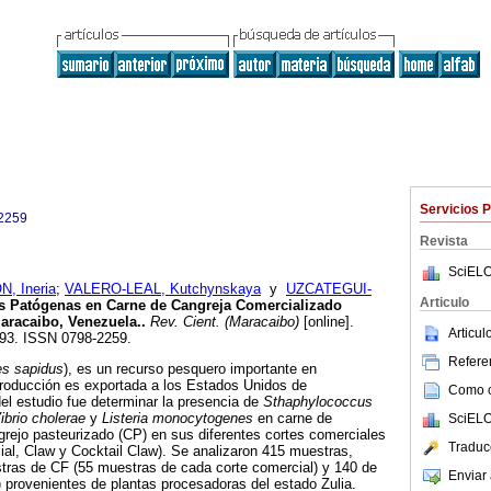
Servicios 
2259
Revista
SciELO
, Ineria
;
VALERO-LEAL, Kutchynskaya
y
UZCATEGUI-
Articulo
as Patógenas en Carne de Cangreja Comercializado
aracaibo, Venezuela.
.
Rev. Cient. (Maracaibo)
[online].
Articu
-293. ISSN 0798-2259.
Referen
es sapidus
), es un recurso pesquero importante en
roducción es exportada a los Estados Unidos de
Como ci
del estudio fue determinar la presencia de
Sthaphylococcus
ibrio cholerae
y
Listeria monocytogenes
en carne de
SciELO
grejo pasteurizado (CP) en sus diferentes cortes comerciales
Traduc
l, Claw y Cocktail Claw). Se analizaron 415 muestras,
ras de CF (55 muestras de cada corte comercial) y 140 de
Enviar 
 provenientes de plantas procesadoras del estado Zulia.