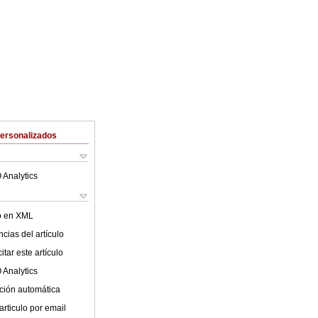
Personalizados
 Analytics
lo en XML
cias del artículo
tar este artículo
 Analytics
ción automática
articulo por email