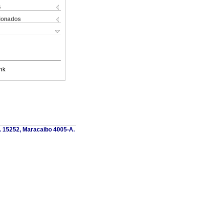
s
cionados
nk
o. 15252, Maracaibo 4005-A.