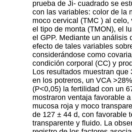
prueba de Ji- cuadrado se estu
con las variables: color de la
moco cervical (TMC ) al celo
el tipo de monta (TMON), el l
el GPP. Mediante un análisis 
efecto de tales variables sobr
considerándose como covariab
condición corporal (CC) y pro
Los resultados muestran que 
en los potreros, un VCA >28% 
(P<0,05) la fertilidad con u
mostraron ventaja favorable a 
mucosa roja y moco transparen
de 127 ± 44 d, con favorable
transparente y fluido. La obse
registro de los factores asoci