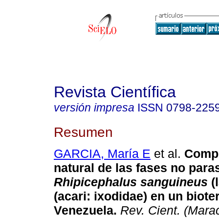
Revista Científica
versión impresa
ISSN
0798-225
Resumen
GARCIA, María E
et al.
Compo
natural de las fases no para
Rhipicephalus sanguineus
(l
(acari: ixodidae) en un biote
Venezuela
.
Rev. Cient. (Mara