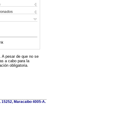
s
cionados
nk
. A pesar de que no se
as a cabo para la
ción obligatoria.
o. 15252, Maracaibo 4005-A.