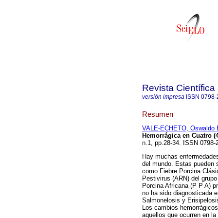
Revista Científica
versión impresa
ISSN
0798-
Resumen
VALE-ECHETO, Oswaldo 
Hemorrágica en Cuatro (4
n.1, pp.28-34. ISSN 0798-
Hay muchas enfermedades 
del mundo. Estas pueden se
como Fiebre Porcina Clásic
Pestivirus (ARN) del grupo 
Porcina Africana (P P A) pr
no ha sido diagnosticada e
Salmonelosis y Erisipelosi
Los cambios hemorrágicos 
aquellos que ocurren en la 