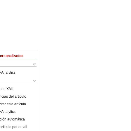
Personalizados
 Analytics
lo en XML
cias del artículo
tar este artículo
 Analytics
ción automática
articulo por email