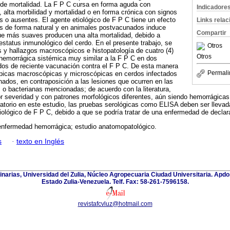
 de mortalidad. La F P C cursa en forma aguda con
Indicadore
 alta morbilidad y mortalidad o en forma crónica con signos
s o ausentes. El agente etiológico de F P C tiene un efecto
Links rela
os de forma natural y en animales postvacunados induce
Compartir
ue más suaves producen una alta mortalidad, debido a
estatus inmunológico del cerdo. En el presente trabajo, se
Otros
os y hallazgos macroscópicos e histopatología de cuatro (4)
Otros
emorrágica sistémica muy similar a la F P C en dos
os de reciente vacunación contra el F P C. De esta manera
Permali
típicas macroscópicas y microscópicas en cerdos infectados
ados, en contraposición a las lesiones que ocurren en las
 o bacterianas mencionadas; de acuerdo con la literatura,
r severidad y con patrones morfológicos diferentes, aún siendo hemorrágicas
ratorio en este estudio, las pruebas serológicas como ELISA deben ser llevad
tiológico de F P C, debido a que se podría tratar de una enfermedad de declara
enfermedad hemorrágica; estudio anatomopatológico.
s
·
texto en Inglés
inarias, Universidad del Zulia, Núcleo Agropecuaria Ciudad Universitaria. Apd
Estado Zulia-Venezuela. Telf. Fax: 58-261-7596158.
revistafcvluz@hotmail.com