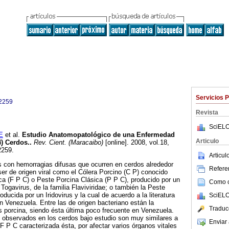
Servicios 
2259
Revista
SciELO
E
et al.
Estudio Anatomopatológico de una Enfermedad
Articulo
) Cerdos.
.
Rev. Cient. (Maracaibo)
[online]. 2008, vol.18,
2259.
Articu
con hemorragias difusas que ocurren en cerdos alrededor
Referen
r de origen viral como el Cólera Porcino (C P) conocido
a (F P C) o Peste Porcina Clásica (P P C), producido por un
Como ci
Togavirus, de la familia Flaviviridae; o también la Peste
oducida por un Iridovirus y la cual de acuerdo a la literatura
SciELO
n Venezuela. Entre las de origen bacteriano están la
Traduc
s porcina, siendo ésta última poco frecuente en Venezuela.
observados en los cerdos bajo estudio son muy similares a
Enviar 
F P C caracterizada ésta, por afectar varios órganos vitales