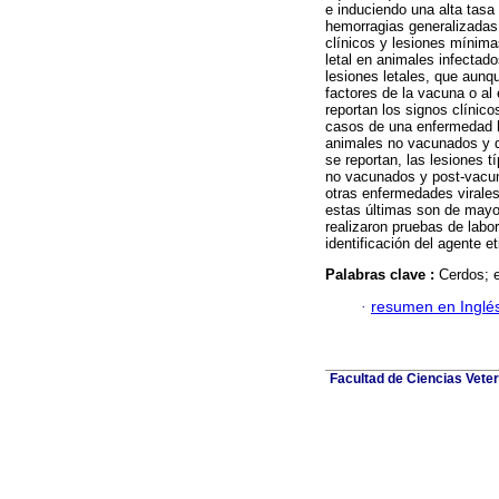
e induciendo una alta tasa
hemorragias generalizadas,
clínicos y lesiones mínima
letal en animales infectad
lesiones letales, que aunq
factores de la vacuna o al 
reportan los signos clínic
casos de una enfermedad h
animales no vacunados y d
se reportan, las lesiones 
no vacunados y post-vacun
otras enfermedades virales
estas últimas son de mayo
realizaron pruebas de labo
identificación del agente e
Palabras clave :
Cerdos; 
·
resumen en Inglé
Facultad de Ciencias Veter