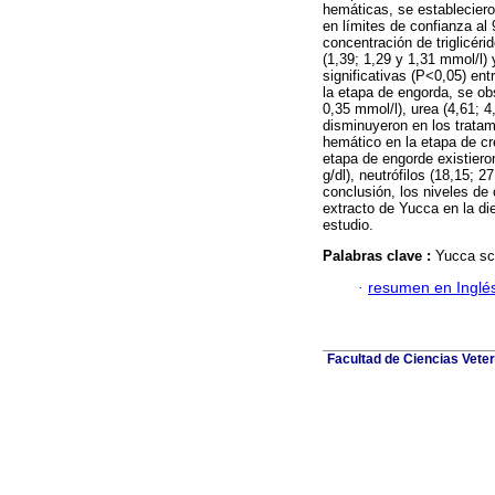
hemáticas, se estableciero
en límites de confianza al
concentración de triglicéri
(1,39; 1,29 y 1,31 mmol/l) 
significativas (P<0,05) ent
la etapa de engorda, se obs
0,35 mmol/l), urea (4,61; 4,
disminuyeron en los tratam
hemático en la etapa de cr
etapa de engorde existiero
g/dl), neutrófilos (18,15;
conclusión, los niveles de 
extracto de Yucca en la di
estudio.
Palabras clave :
Yucca sch
·
resumen en Inglé
Facultad de Ciencias Veter