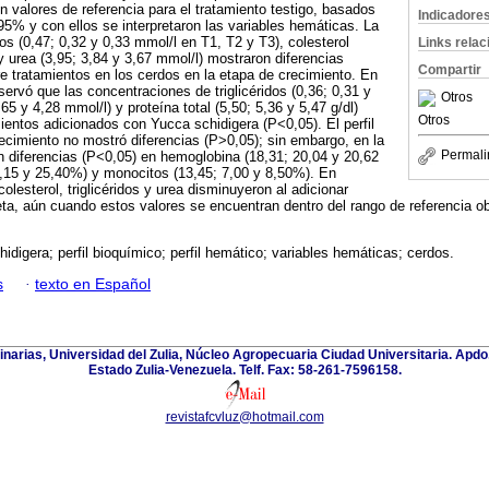
n valores de referencia para el tratamiento testigo, basados
Indicadore
 95% y con ellos se interpretaron las variables hemáticas. La
dos (0,47; 0,32 y 0,33 mmol/l en T1, T2 y T3), colesterol
Links rela
y urea (3,95; 3,84 y 3,67 mmol/l) mostraron diferencias
Compartir
re tratamientos en los cerdos en la etapa de crecimiento. En
ervó que las concentraciones de triglicéridos (0,36; 0,31 y
Otros
65 y 4,28 mmol/l) y proteína total (5,50; 5,36 y 5,47 g/dl)
Otros
ientos adicionados con Yucca schidigera (P<0,05). El perfil
ecimiento no mostró diferencias (P>0,05); sin embargo, en la
Permali
n diferencias (P<0,05) en hemoglobina (18,31; 20,04 y 20,62
 27,15 y 25,40%) y monocitos (13,45; 7,00 y 8,50%). En
colesterol, triglicéridos y urea disminuyeron al adicionar
eta, aún cuando estos valores se encuentran dentro del rango de referencia ob
idigera; perfil bioquímico; perfil hemático; variables hemáticas; cerdos.
s
·
texto en Español
inarias, Universidad del Zulia, Núcleo Agropecuaria Ciudad Universitaria. Apd
Estado Zulia-Venezuela. Telf. Fax: 58-261-7596158.
revistafcvluz@hotmail.com