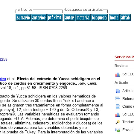
Servicios 
2259
Revista
SciELO
ica
et al.
Efecto del extracto de Yucca schidigera en el
Articulo
tico de cerdos en crecimiento y engorde.
.
Rev. Cient.
 vol.18, n.1, pp.51-58. ISSN 0798-2259.
Articu
xtracto de Yucca schidigera en los valores hemáticos de
Referen
gorde. Se utilizaron 30 cerdos línea York x Landrace x
es se asignaron tres tratamientos en forma completamente al
Como ci
orgo-soya); T2, dieta testigo + 120 g de De-Odorase® y T3,
Amoprem®. Las variables hemáticas se evaluaron tomando
SciELO
egando EDTA. Además, se determinó el perfil bioquímico
Traduc
 totales, albúmina, colesterol, triglicéridos y glucosa) de los
lisis de varianza para las variables obtenidas y se
Enviar 
la prueba de Tukey. Para la interpretación de las variables