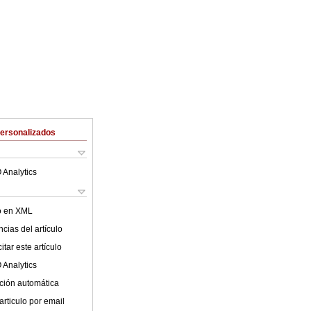
Personalizados
 Analytics
lo en XML
cias del artículo
tar este artículo
 Analytics
ción automática
articulo por email