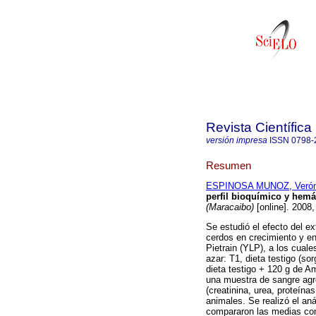
Revista Científica
versión impresa
ISSN
0798-
Resumen
ESPINOSA MUNOZ, Verón
perfil bioquímico y hemá
(Maracaibo)
[online]. 2008,
Se estudió el efecto del e
cerdos en crecimiento y en
Pietrain (YLP), a los cual
azar: T1, dieta testigo (s
dieta testigo + 120 g de 
una muestra de sangre agr
(creatinina, urea, proteínas
animales. Se realizó el aná
compararon las medias con 