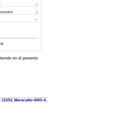
s
cionados
nk
tenido en el presente
o. 15252, Maracaibo 4005-A.