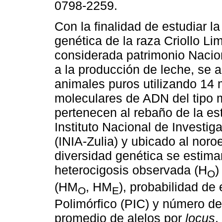
0798-2259.
Con la finalidad de estudiar la
genética de la raza Criollo Li
considerada patrimonio Nacion
a la producción de leche, se 
animales puros utilizando 14
moleculares de ADN del tipo m
pertenecen al rebaño de la est
Instituto Nacional de Investig
(INIA-Zulia) y ubicado al noro
diversidad genética se estimar
heterocigosis observada (H
)
O
(HM
, HM
), probabilidad de
O
E
Polimórfico (PIC) y número de
promedio de alelos por
locus
,