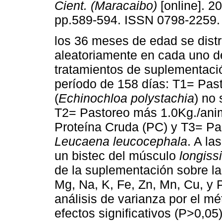
Cient. (Maracaibo)
[online]. 20
pp.589-594. ISSN 0798-2259.
los 36 meses de edad se dist
aleatoriamente en cada uno de
tratamientos de suplementaci
período de 158 días: T1= Pas
(
Echinochloa polystachia
) no
T2= Pastoreo más 1.0Kg./anim
Proteína Cruda (PC) y T3= P
Leucaena leucocephala
. A la
un bistec del músculo
longiss
de la suplementación sobre la
Mg, Na, K, Fe, Zn, Mn, Cu, y P
análisis de varianza por el m
efectos significativos (P>0,05