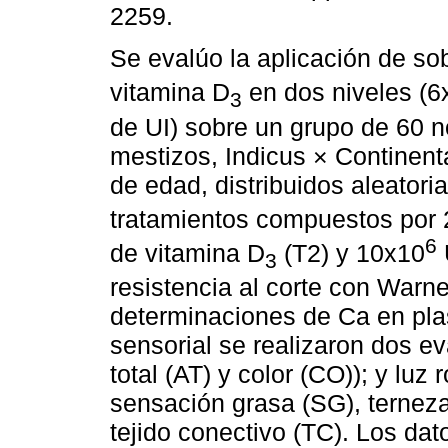
2259.
Se evalúo la aplicación de so
vitamina D
en dos niveles (6
3
de UI) sobre un grupo de 60 n
mestizos, Indicus × Continent
de edad, distribuidos aleatori
tratamientos compuestos por 2
6
de vitamina D
(T2) y 10x10
3
resistencia al corte con Warn
determinaciones de Ca en pla
sensorial se realizaron dos e
total (AT) y color (CO)); y luz 
sensación grasa (SG), terneza
tejido conectivo (TC). Los da