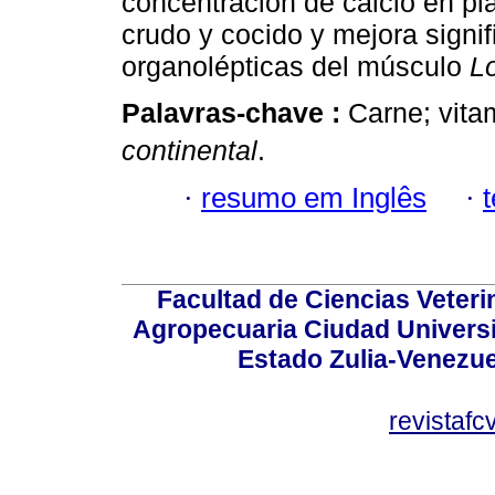
concentración de calcio en p
crudo y cocido y mejora signif
organolépticas del músculo
L
Palavras-chave :
Carne; vita
continental
.
·
resumo em Inglês
·
Facultad de Ciencias Veterin
Agropecuaria Ciudad Universi
Estado Zulia-Venezuel
revistaf