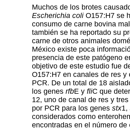
Muchos de los brotes causad
Escherichia coli
O157:H7 se h
consumo de carne bovina mal
también se ha reportado su pr
carne de otros animales domé
México existe poca informació
presencia de este patógeno en
objetivo de este estudio fue 
O157:H7 en canales de res y 
PCR. De un total de 18 aislad
los genes
rfb
E y
fli
C que dete
12, uno de canal de res y tres
por PCR para los genes
stx
1,
considerados como enterohemo
encontradas en el número de 