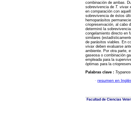
combinación de ambas. Dur
sobrevivencia de
T. vivax
en comparación con aquell
sobrevivencia de éstos úl
hemoparásitos permaneciero
criopreservación, al cabo 
determinó la sobrevivencia
congelamiento directo en f
similares (estadísticament
de parásitos viables. En c
vivax
deben evaluarse ante
ambiente. Por otra parte, 
gaseosa o combinación gase
empleada para la supervive
óptimas para la criopreser
Palabras clave :
Trypanos
·
resumen en Inglé
Facultad de Ciencias Veter