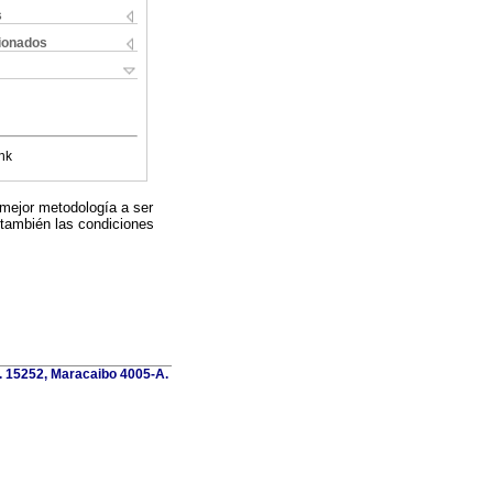
s
cionados
nk
 mejor metodología a ser
 también las condiciones
o. 15252, Maracaibo 4005-A.