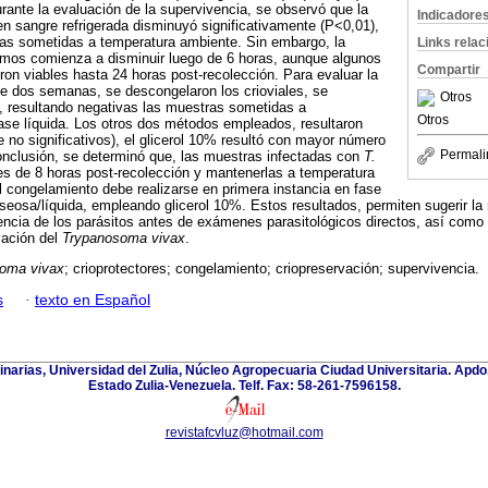
ante la evaluación de la supervivencia, se observó que la
Indicadore
en sangre refrigerada disminuyó significativamente (P<0,01),
as sometidas a temperatura ambiente. Sin embargo, la
Links rela
timos comienza a disminuir luego de 6 horas, aunque algunos
Compartir
n viables hasta 24 horas post-recolección. Para evaluar la
de dos semanas, se descongelaron los crioviales, se
Otros
, resultando negativas las muestras sometidas a
Otros
ase líquida. Los otros dos métodos empleados, resultaron
e no significativos), el glicerol 10% resultó con mayor número
Permali
onclusión, se determinó que, las muestras infectadas con
T.
s de 8 horas post-recolección y mantenerlas a temperatura
el congelamiento debe realizarse en primera instancia en fase
osa/líquida, empleando glicerol 10%. Estos resultados, permiten sugerir la
ncia de los parásitos antes de exámenes parasitológicos directos, así como
vación del
Trypanosoma vivax
.
oma vivax
; crioprotectores; congelamiento; criopreservación; supervivencia.
s
·
texto en Español
inarias, Universidad del Zulia, Núcleo Agropecuaria Ciudad Universitaria. Apd
Estado Zulia-Venezuela. Telf. Fax: 58-261-7596158.
revistafcvluz@hotmail.com