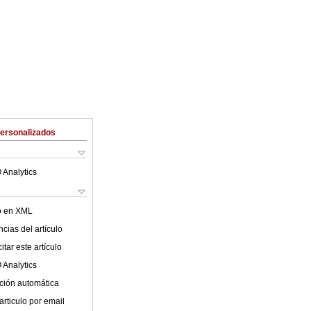
Personalizados
 Analytics
lo en XML
cias del artículo
tar este artículo
 Analytics
ción automática
articulo por email