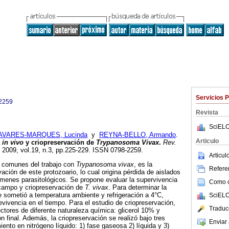
Servicios 
2259
Revista
SciELO
AVARES-MARQUES, Lucinda
y
REYNA-BELLO, Armando
.
Articulo
a
in vivo
y criopreservación de
Trypanosoma Vivax
.
Rev.
. 2009, vol.19, n.3, pp.225-229. ISSN 0798-2259.
Articu
 comunes del trabajo con
Trypanosoma vivax
, es la
Referen
ación de este protozoario, lo cual origina pérdida de aislados
menes parasitológicos. Se propone evaluar la supervivencia
Como ci
campo y criopreservación de
T. vivax
. Para determinar la
e sometió a temperatura ambiente y refrigeración a 4°C,
SciELO
evivencia en el tiempo. Para el estudio de criopreservación,
Traduc
ctores de diferente naturaleza química: glicerol 10% y
inal. Además, la criopreservación se realizó bajo tres
Enviar 
nto en nitrógeno líquido: 1) fase gaseosa 2) líquida y 3)