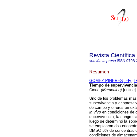
Revista Científica
versión impresa
ISSN
0798-
Resumen
GOMEZ-PINERES, Ely
;
T
Tiempo de supervivenci
Cient. (Maracaibo)
[online]
Uno de los problemas más
supervivencia y criopreserv
de campo y errores en exá
in vivo
en condiciones de 
supervivencia, la sangre s
luego se determinó la sobr
se emplearon dos crioprote
DMSO 5% de concentración f
condiciones de almacenamie