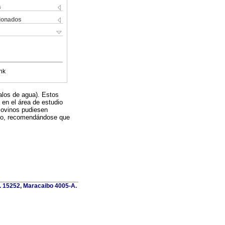
s
cionados
nk
alos de agua). Estos
en el área de estudio
 ovinos pudiesen
dio, recomendándose que
o. 15252, Maracaibo 4005-A.