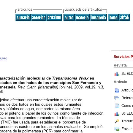
Servicios 
2259
Revista
SciELO
aracterización molecular de
Trypanosoma Vivax
en
Articulo
ectados en dos hatos de los municipios San Fernando y
enezuela
.
Rev. Cient. (Maracaibo)
[online]. 2009, vol.19, n.3,
Articu
59.
Referen
etivo efectuar una caracterización molecular de
os de dos hatos en los cuales estos rumiantes,
Como ci
s y búfalos de agua, comparten la misma área
do el potencial papel de los ovinos como fuente de infección
SciELO
vivax
para los grandes rumiantes. La técnica de
Traduc
r (TMC) fue usada para establecer el porcentaje de
ripanosomas existente en los animales evaluados. Se empleó
Enviar 
cadena de la polimerasa (PCR) para confirmar la