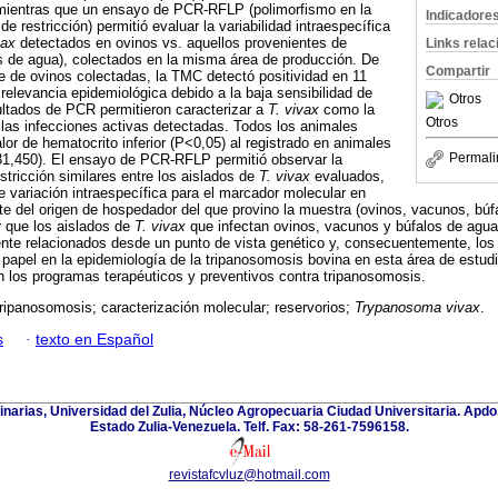
, mientras que un ensayo de PCR-RFLP (polimorfismo en la
Indicadore
e restricción) permitió evaluar la variabilidad intraespecífica
vax
detectados en ovinos vs. aquellos provenientes de
Links rela
s de agua), colectados en la misma área de producción. De
Compartir
 de ovinos colectadas, la TMC detectó positividad en 11
relevancia epidemiológica debido a la baja sensibilidad de
Otros
ultados de PCR permitieron caracterizar a
T. vivax
como la
Otros
las infecciones activas detectadas. Todos los animales
or de hematocrito inferior (P<0,05) al registrado en animales
Permali
 31,450). El ensayo de PCR-RFLP permitió observar la
estricción similares entre los aislados de
T. vivax
evaluados,
e variación intraespecífica para el marcador molecular en
e del origen de hospedador del que provino la muestra (ovinos, vacunos, búf
r que los aislados de
T. vivax
que infectan ovinos, vacunos y búfalos de agua 
nte relacionados desde un punto de vista genético y, consecuentemente, los
papel en la epidemiología de la tripanosomosis bovina en esta área de estu
 los programas terapéuticos y preventivos contra tripanosomosis.
ripanosomosis; caracterización molecular; reservorios;
Trypanosoma vivax
.
s
·
texto en Español
inarias, Universidad del Zulia, Núcleo Agropecuaria Ciudad Universitaria. Apd
Estado Zulia-Venezuela. Telf. Fax: 58-261-7596158.
revistafcvluz@hotmail.com