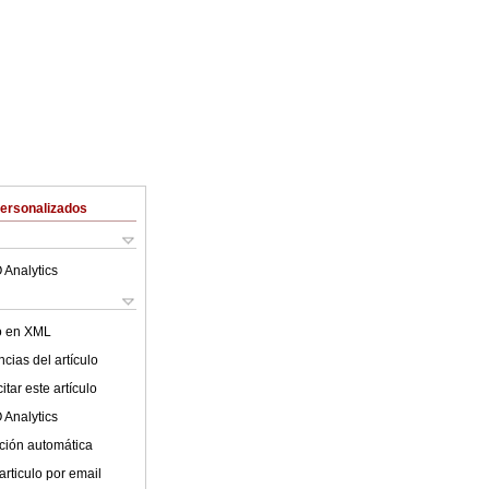
Personalizados
 Analytics
lo en XML
cias del artículo
tar este artículo
 Analytics
ción automática
articulo por email