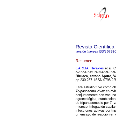
Revista Científica
versión impresa
ISSN
0798-
Resumen
GARCIA, Herakles
et al.
C
ovinos naturalmente inf
Biruaca, estado Apure, V
pp.230-237. ISSN 0798-22
Este estudio tuvo como obj
Trypanosoma vivax
en ovin
conjuntamente con vacuno
agroecológica, establecien
de tripanosomosis por
T. 
microcentrifugación capila
infecciones activas por t
un ensayo de reacción en 