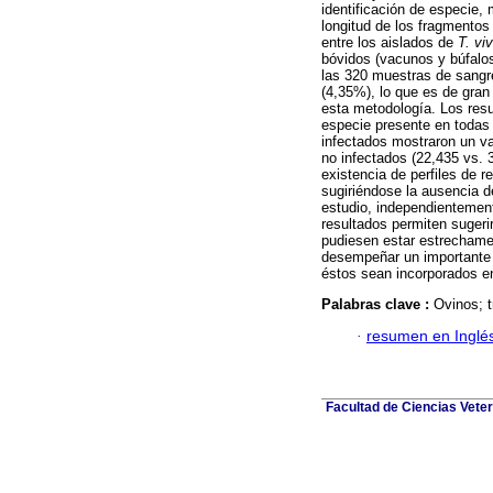
identificación de especie
longitud de los fragmentos d
entre los aislados de
T. vi
bóvidos (vacunos y búfalo
las 320 muestras de sangre
(4,35%), lo que es de gran 
esta metodología. Los res
especie presente en todas 
infectados mostraron un val
no infectados (22,435 vs.
existencia de perfiles de r
sugiriéndose la ausencia d
estudio, independientement
resultados permiten sugeri
pudiesen estar estrechame
desempeñar un importante 
éstos sean incorporados en
Palabras clave :
Ovinos; t
·
resumen en Inglé
Facultad de Ciencias Veter