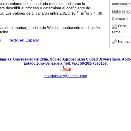
 bajos valores del ji-cuadrado reducido, indicaron la
Indicadore
ra describir el proceso y determinar el coeficiente de
Links rela
-11
2
ua. Los valores de
D
variaron entre 1,01 x 10
m
/s y 4, 30
Compartir
Otros
ación osmótica; modelo de Weibull; coeficiente de difusión;
rdina.
Otros
s
·
texto en Español
Permali
inarias, Universidad del Zulia, Núcleo Agropecuaria Ciudad Universitaria. Apd
Estado Zulia-Venezuela. Telf. Fax: 58-261-7596158.
revistafcvluz@hotmail.com