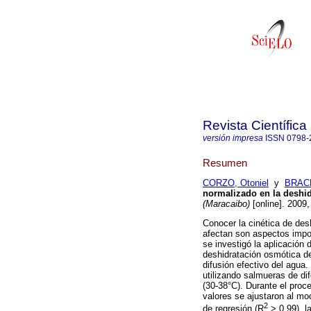
Revista Científica
versión impresa
ISSN
0798-
Resumen
CORZO, Otoniel
y
BRACH
normalizado en la deshi
(Maracaibo)
[online]. 2009
Conocer la cinética de des
afectan son aspectos impo
se investigó la aplicación 
deshidratación osmótica de
difusión efectivo del agua
utilizando salmueras de di
(30-38°C). Durante el proc
valores se ajustaron al mo
2
de regresión (R
> 0,99), la