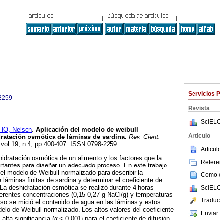
Servicios 
2259
Revista
SciELO
O, Nelson
.
Aplicación del modelo de weibull
Articulo
dratación osmótica de láminas de sardina
.
Rev. Cient.
, vol.19, n.4, pp.400-407. ISSN 0798-2259.
Articu
hidratación osmótica de un alimento y los factores que la
Referen
rtantes para diseñar un adecuado proceso. En este trabajo
del modelo de Weibull normalizado para describir la
Como ci
 láminas finitas de sardina y determinar el coeficiente de
. La deshidratación osmótica se realizó durante 4 horas
SciELO
ferentes concentraciones (0,15-0,27 g NaCl/g) y temperaturas
Traduc
eso se midió el contenido de agua en las láminas y estos
delo de Weibull normalizado. Los altos valores del coeficiente
Enviar 
 alta significancia (
α
< 0,001) para el coeficiente de difusión