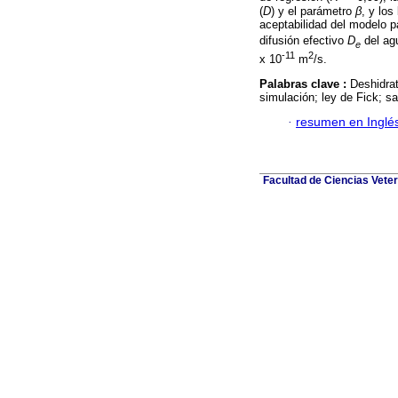
(
D
) y el parámetro
β
, y los
aceptabilidad del modelo pa
difusión efectivo
D
del ag
e
-11
2
x 10
m
/s.
Palabras clave :
Deshidrat
simulación; ley de Fick; sa
·
resumen en Inglé
Facultad de Ciencias Veter