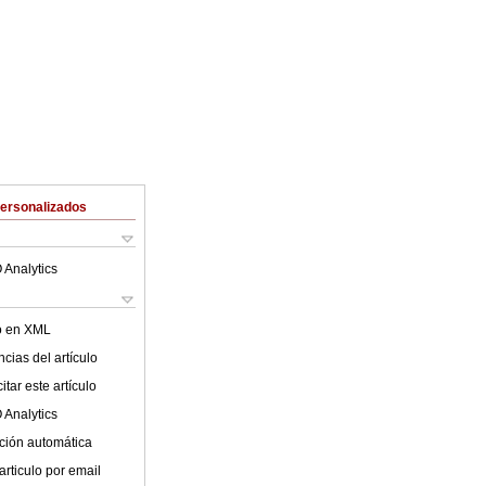
Personalizados
 Analytics
lo en XML
cias del artículo
tar este artículo
 Analytics
ción automática
articulo por email