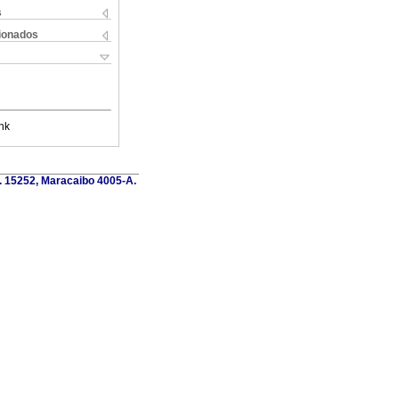
s
cionados
nk
o. 15252, Maracaibo 4005-A.