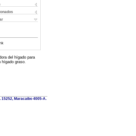
s
cionados
ar
nk
dora del hígado para
n hígado graso.
o. 15252, Maracaibo 4005-A.