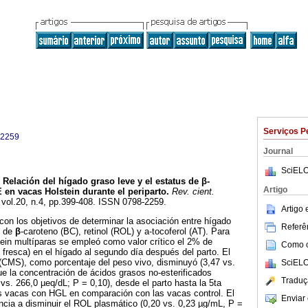
Serviços P
-2259
Journal
SciELO
Relación del hígado graso leve y el estatus de
β
-
Artigo
 en vacas Holstein durante el periparto
.
Rev. cient.
, vol.20, n.4, pp.399-408. ISSN 0798-2259.
Artigo
 con los objetivos de determinar la asociación entre hígado
Referên
s de
β
-caroteno (BC), retinol (ROL) y a-tocoferol (AT). Para
ein multíparas se empleó como valor crítico el 2% de
Como ci
e fresca) en el hígado al segundo día después del parto. El
CMS), como porcentaje del peso vivo, disminuyó (3,47 vs.
SciELO
ue la concentración de ácidos grasos no-esterificados
Traduç
s. 266,0 µeq/dL; P = 0,10), desde el parto hasta la 5ta
s vacas con HGL en comparación con las vacas control. El
Enviar 
ncia a disminuir el ROL plasmático (0,20 vs. 0,23 µg/mL, P =