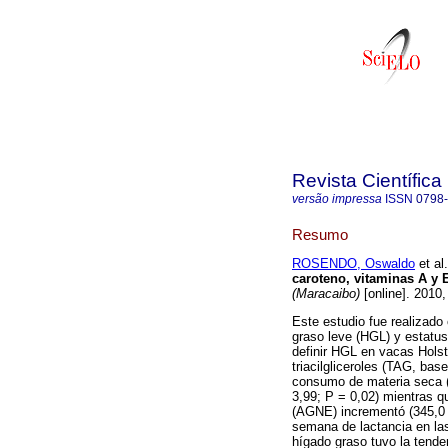
Revista Científica
versão impressa
ISSN
0798
Resumo
ROSENDO, Oswaldo
et al.
caroteno, vitaminas A y E
(Maracaibo)
[online]. 2010
Este estudio fue realizado
graso leve (HGL) y estatu
definir HGL en vacas Holst
triacilgliceroles (TAG, bas
consumo de materia seca (
3,99; P = 0,02) mientras q
(AGNE) incrementó (345,0 v
semana de lactancia en la
hígado graso tuvo la tende