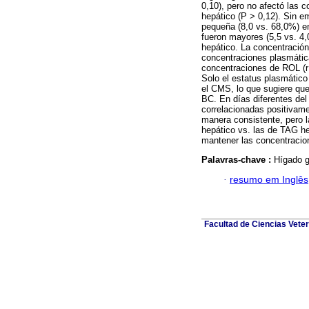
0,10), pero no afectó las
hepático (P > 0,12). Sin e
pequeña (8,0 vs. 68,0%) e
fueron mayores (5,5 vs. 4
hepático. La concentración
concentraciones plasmática
concentraciones de ROL (r 
Solo el estatus plasmático
el CMS, lo que sugiere qu
BC. En días diferentes del
correlacionadas positivam
manera consistente, pero l
hepático vs. las de TAG he
mantener las concentracio
Palavras-chave :
Hígado g
·
resumo em Inglês
Facultad de Ciencias Veter