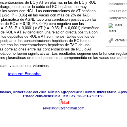
 concentraciones de BC y AT en plasma, ni las de BC y ROL
Indicadore
mbargo, en el parto, la caída del BC hepático fue muy
n las vacas con HGL. Las concentraciones de AT hepático
Links rela
,0 µg/g, P = 0,06) en las vacas con más de 2% de TAG
Compartilh
 plasmática de AGNE tuvo una correlación positiva con las
s de BC (r = 0,18; P < 0,05) pero negativa con las
Mais
= -0,36: P < 0,0001) o AT (r = -0,35; P < 0,0001) plasmático.
Mais
 de ROL y AT evidenciaron una relación directa positiva con
e los depósitos de ROL o AT son menos lábiles que los de
Permali
 postparto, las concentraciones hepáticas de BC fueron
ente con las concentraciones hepáticas de TAG de una
as correlaciones entre las concentraciones de ROL o AT
pático no fueron significativas. Los resultados sugieren que la función regula
nes plasmáticas de retinol puede estar comprometida en las vacas que sufre
raso; vaca lechera; vitaminas.
·
texto em Espanhol
inarias, Universidad del Zulia, Núcleo Agropecuaria Ciudad Universitaria. Apd
Estado Zulia-Venezuela. Telf. Fax: 58-261-7596158.
revistafcvluz@hotmail.com