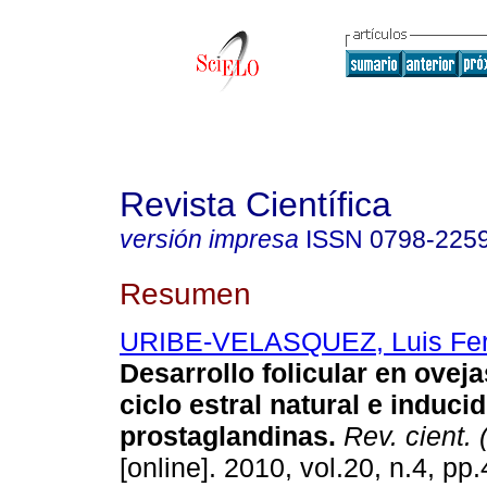
Revista Científica
versión impresa
ISSN
0798-225
Resumen
URIBE-VELASQUEZ, Luis Fe
Desarrollo folicular en oveja
ciclo estral natural e induci
prostaglandinas
.
Rev. cient. 
[online]. 2010, vol.20, n.4, p