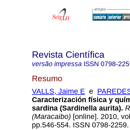
Revista Científica
versão impressa
ISSN
0798-225
Resumo
VALLS, Jaime E
e
PAREDES
Caracterización física y quí
sardina (Sardinella aurita)
.
Re
(Maracaibo)
[online]. 2010, vol
pp.546-554. ISSN 0798-2259.