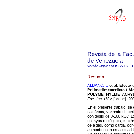
Revista de la Facu
de Venezuela
versão impressa
ISSN
0798
Resumo
ALBANO, C
et al.
Efecto 
Polimetilmetacrilato / Al
POLYMETHYLMETACRYL
Fac. Ing. UCV
[online]. 20
En el presente trabajo, s
calcáreas, variando el co
con dosis de 0-100 kGy. L
ensayos reológicos, mecán
de algas, como carga, con
aumento en la estabilidad 