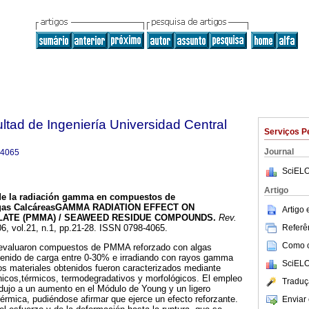
ltad de Ingeniería Universidad Central
Serviços P
Journal
-4065
SciELO
Artigo
de la radiación gamma en compuestos de
gas Calcáreas
GAMMA RADIATION EFFECT ON
Artigo
ATE (PMMA) / SEAWEED RESIDUE COMPOUNDS
.
Rev.
Referên
06, vol.21, n.1, pp.21-28. ISSN 0798-4065.
Como ci
e evaluaron compuestos de PMMA reforzado con algas
ntenido de carga entre 0-30% e irradiando con rayos gamma
SciELO
os materiales obtenidos fueron caracterizados mediante
icos,térmicos, termodegradativos y morfológicos. El empleo
Traduç
dujo a un aumento en el Módulo de Young y un ligero
térmica, pudiéndose afirmar que ejerce un efecto reforzante.
Enviar 