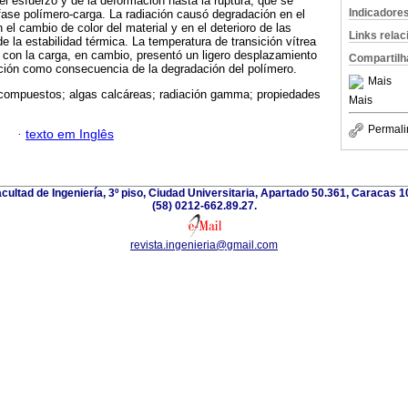
 esfuerzo y de la deformación hasta la ruptura, que se
Indicadore
erfase polímero-carga. La radiación causó degradación en el
l cambio de color del material y en el deterioro de las
Links rela
 la estabilidad térmica. La temperatura de transición vítrea
e con la carga, en cambio, presentó un ligero desplazamiento
Compartilh
ación como consecuencia de la degradación del polímero.
Mais
ompuestos; algas calcáreas; radiación gamma; propiedades
Mais
Permali
·
texto em Inglês
acultad de Ingeniería, 3º piso, Ciudad Universitaria, Apartado 50.361, Caracas 
(58) 0212-662.89.27.
revista.ingenieria@gmail.com