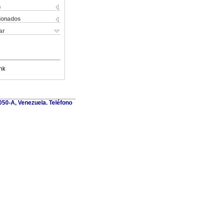
s
cionados
ar
nk
1050-A, Venezuela. Teléfono