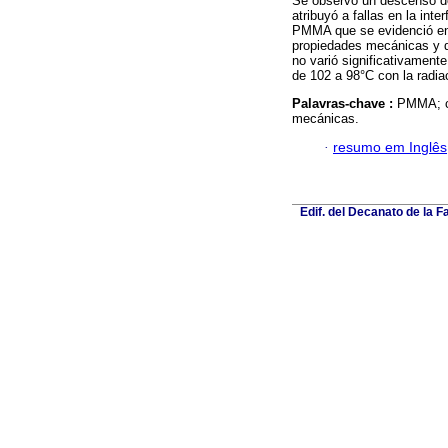
Se observó un descenso del
atribuyó a fallas en la int
PMMA que se evidenció en e
propiedades mecánicas y de
no varió significativament
de 102 a 98°C con la radi
Palavras-chave :
PMMA; c
mecánicas.
·
resumo em Inglês
Edif. del Decanato de la F