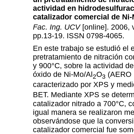
actividad en hidrodesulfura
catalizador comercial de Ni
Fac. Ing. UCV
[online]. 2006, 
pp.13-19. ISSN 0798-4065.
En este trabajo se estudió el 
pretratamiento de nitración c
y 900°C, sobre la actividad d
óxido de Ni-Mo/Al
O
(AERO HD
2
3
caracterizado por XPS y medid
BET. Mediante XPS se determ
catalizador nitrado a 700°C, 
igual manera se realizaron m
observándose que la conversió
catalizador comercial fue som