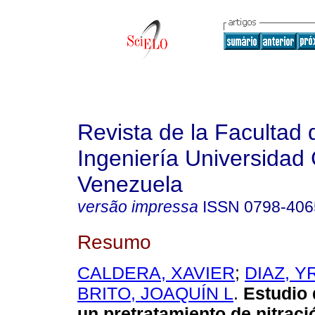
Revista de la Facultad 
Ingeniería Universidad 
Venezuela
versão impressa
ISSN
0798-406
Resumo
CALDERA, XAVIER
;
DIAZ, Y
BRITO, JOAQUÍN L
.
Estudio 
un pretratamiento de nitraci