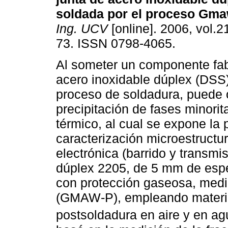
soldada por el proceso Gm
Ing. UCV
[online]. 2006, vol.21
73. ISSN 0798-4065.
Al someter un componente fa
acero inoxidable dúplex (DSS
proceso de soldadura, puede o
precipitación de fases minorita
térmico, al cual se expone la p
caracterización microestructur
electrónica (barrido y transmi
dúplex 2205, de 5 mm de espe
con protección gaseosa, medi
(GMAW-P), empleando material
postsoldadura en aire y en ag