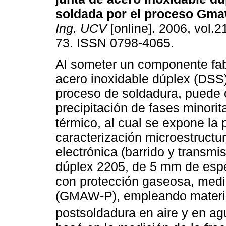
soldada por el proceso Gm
Ing. UCV
[online]. 2006, vol.21
73. ISSN 0798-4065.
Al someter un componente fa
acero inoxidable dúplex (DSS
proceso de soldadura, puede o
precipitación de fases minorita
térmico, al cual se expone la p
caracterización microestructur
electrónica (barrido y transmi
dúplex 2205, de 5 mm de espe
con protección gaseosa, medi
(GMAW-P), empleando material
postsoldadura en aire y en ag