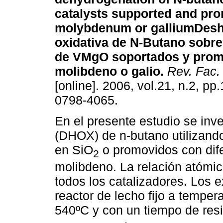
catalysts supported and pro
molybdenum or gallium
Desh
oxidativa de N-Butano sobre
de VMgO soportados y prom
molibdeno o galio
.
Rev. Fac.
[online]. 2006, vol.21, n.2, p
0798-4065.
En el presente estudio se inv
(DHOX) de n-butano utilizand
en SiO
o promovidos con dife
2
molibdeno. La relación atómi
todos los catalizadores. Los 
reactor de lecho fijo a temper
540ºC y con un tiempo de resi