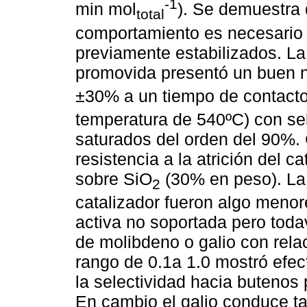
-1
min mol
). Se demuestra 
total
comportamiento es necesario t
previamente estabilizados. L
promovida presentó un buen n
±30% a un tiempo de contacto
temperatura de 540ºC) con sel
saturados del orden del 90%. 
resistencia a la atrición del c
sobre SiO
(30% en peso). La 
2
catalizador fueron algo menor
activa no soportada pero toda
de molibdeno o galio con rela
rango de 0.1a 1.0 mostró efec
la selectividad hacia butenos 
En cambio el galio conduce t