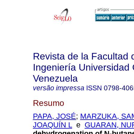
Revista de la Facultad 
Ingeniería Universidad 
Venezuela
versão impressa
ISSN
0798-406
Resumo
PAPA, JOSÉ
;
MARZUKA, SA
JOAQUÍN L
e
GUARAN, NU
dehydrogenation of N-buta