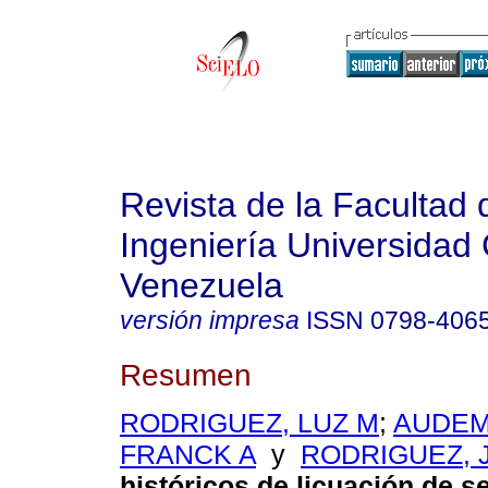
Revista de la Facultad 
Ingeniería Universidad 
Venezuela
versión impresa
ISSN
0798-406
Resumen
RODRIGUEZ, LUZ M
;
AUDEM
FRANCK A
y
RODRIGUEZ, 
históricos de licuación de 