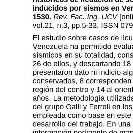
inducidos por sismos en Ve
1530
.
Rev. Fac. Ing. UCV
[onl
vol.21, n.3, pp.5-33. ISSN 07
El estudio sobre casos de lic
Venezuela ha permitido evalu
sísmicos en su totalidad, con
26 de ellos, y descartando 18
presentaron dato ni indicio al
conservados, 8 corresponden a
región del centro y 14 al orie
años. La metodología utilizad
del grupo Galli y Ferreli en l
empleada como base en este e
desarrollo del trabajo. En una
información pertinente de mane