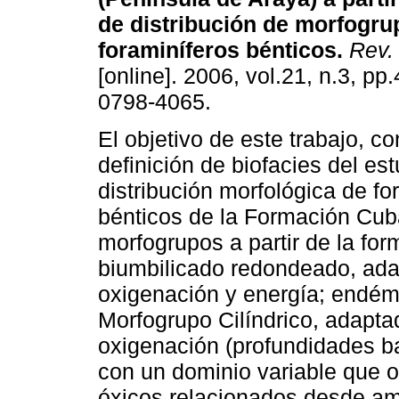
de distribución de morfogru
foraminíferos bénticos
.
Rev. 
[online]. 2006, vol.21, n.3, p
0798-4065.
El objetivo de este trabajo, co
definición de biofacies del est
distribución morfológica de fo
bénticos de la Formación Cub
morfogrupos a partir de la fo
biumbilicado redondeado, ada
oxigenación y energía; endémi
Morfogrupo Cilíndrico, adapta
oxigenación (profundidades bat
con un dominio variable que o
óxicos relacionados desde amb