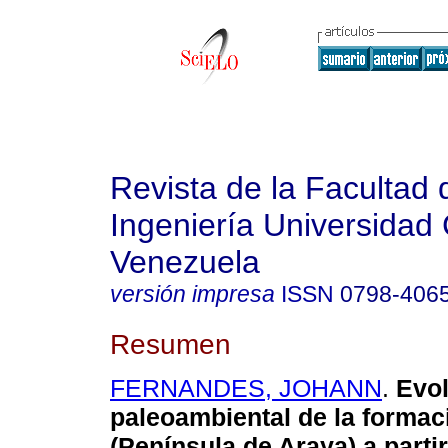
Revista de la Facultad 
Ingeniería Universidad 
Venezuela
versión impresa
ISSN
0798-406
Resumen
FERNANDES, JOHANN
.
Evo
paleoambiental de la forma
(Península de Araya) a parti