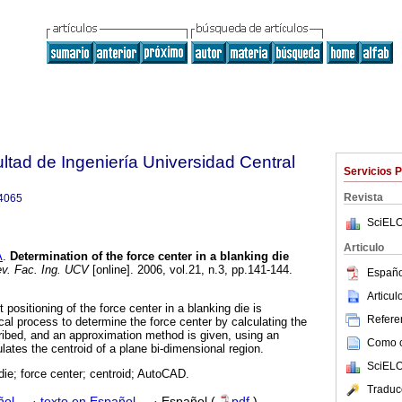
ltad de Ingeniería Universidad Central
Servicios 
Revista
4065
SciELO
Articulo
A
.
Determination of the force center in a blanking die
v. Fac. Ing. UCV
[online]. 2006, vol.21, n.3, pp.141-144.
Españo
Articu
 positioning of the force center in a blanking die is
Referen
l process to determine the force center by calculating the
cribed, and an approximation method is given, using an
Como ci
ates the centroid of a plane bi-dimensional region.
SciELO
die; force center; centroid; AutoCAD.
Traduc
ñol
·
texto en Español
·
Español (
pdf
)