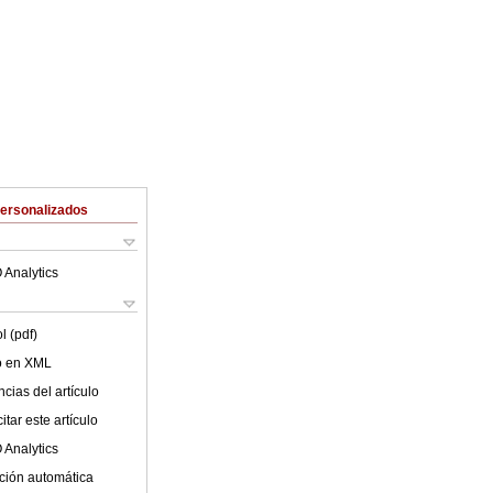
Personalizados
 Analytics
l (pdf)
lo en XML
cias del artículo
tar este artículo
 Analytics
ción automática