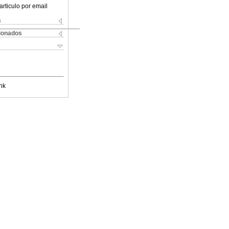
articulo por email
s
cionados
nk