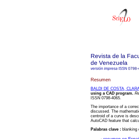
Revista de la Facu
de Venezuela
versión impresa
ISSN
0798-
Resumen
BALDI DE COSTA, CLAR
using a CAD program
.
Re
ISSN 0798-4065.
The importance of a correct
discussed. The mathematica
centroid of a curve is des
AutoCAD feature that calcul
Palabras clave :
blanking 
·
resumen en Espa