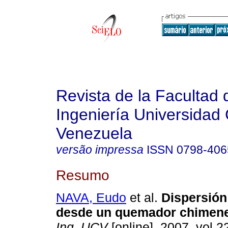
Revista de la Facultad 
Ingeniería Universidad 
Venezuela
versão impressa
ISSN
0798-406
Resumo
NAVA, Eudo
et al.
Dispersión
desde un quemador chimen
Ing. UCV
[online]. 2007, vol.22