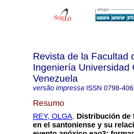
Revista de la Facultad 
Ingeniería Universidad 
Venezuela
versão impressa
ISSN
0798-406
Resumo
REY, OLGA
.
Distribución de 
en el santoniense y su relac
evento anóxico eao3
:
formac