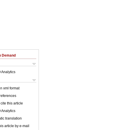
on Demand
 Analytics
 in xml format
 references
cite this article
 Analytics
ic translation
is article by e-mail