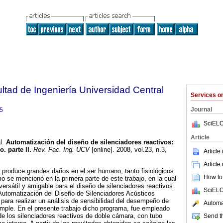
ltad de Ingeniería Universidad Central
Services 
Journal
5
SciELO
Article
l.
Automatización del diseño de silenciadores reactivos
:
. parte II
.
Rev. Fac. Ing. UCV
[online]. 2008, vol.23, n.3,
Article
.
Article
 produce grandes daños en el ser humano, tanto fisiológicos
How to 
o se mencionó en la primera parte de este trabajo, en la cual
versátil y amigable para el diseño de silenciadores reactivos
SciELO
Automatización del Diseño de Silenciadores Acústicos
 para realizar un análisis de sensibilidad del desempeño de
Automat
mple. En el presente trabajo dicho programa, fue empleado
 de los silenciadores reactivos de doble cámara, con tubo
Send th