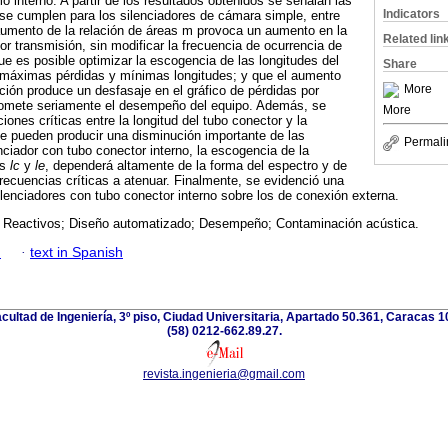
 interno. A partir de los resultados obtenidos se señalan las
Indicators
se cumplen para los silenciadores de cámara simple, entre
aumento de la relación de áreas m provoca un aumento en la
Related lin
or transmisión, sin modificar la frecuencia de ocurrencia de
 es posible optimizar la escogencia de las longitudes del
Share
n máximas pérdidas y mínimas longitudes; y que el aumento
More
ción produce un desfasaje en el gráfico de pérdidas por
romete seriamente el desempeño del equipo. Además, se
More
iones críticas entre la longitud del tubo conector y la
e pueden producir una disminución importante de las
Permali
nciador con tubo conector interno, la escogencia de la
es
lc
y
le
, dependerá altamente de la forma del espectro y de
 frecuencias críticas a atenuar. Finalmente, se evidenció una
ilenciadores con tubo conector interno sobre los de conexión externa.
; Reactivos; Diseño automatizado; Desempeño; Contaminación acústica.
h
·
text in Spanish
acultad de Ingeniería, 3º piso, Ciudad Universitaria, Apartado 50.361, Caracas 
(58) 0212-662.89.27.
revista.ingenieria@gmail.com