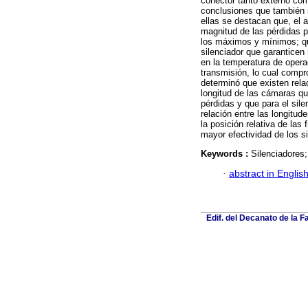
conector tanto externo como
conclusiones que también 
ellas se destacan que, el 
magnitud de las pérdidas p
los máximos y mínimos; que
silenciador que garantice
en la temperatura de opera
transmisión, lo cual comp
determinó que existen relac
longitud de las cámaras qu
pérdidas y que para el sile
relación entre las longitud
la posición relativa de las
mayor efectividad de los s
Keywords :
Silenciadores
·
abstract in Englis
Edif. del Decanato de la F