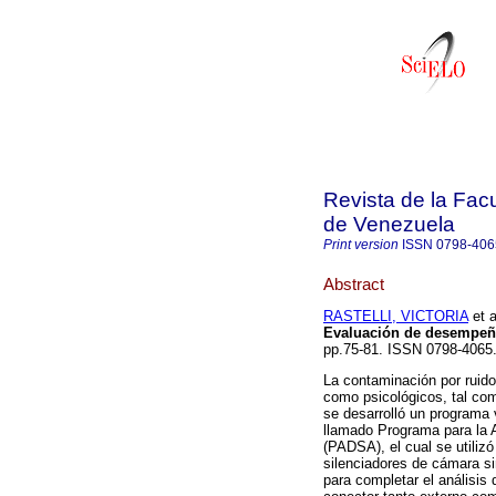
Revista de la Facu
de Venezuela
Print version
ISSN
0798-406
Abstract
RASTELLI, VICTORIA
et a
Evaluación de desempeño
pp.75-81. ISSN 0798-4065
La contaminación por ruido
como psicológicos, tal com
se desarrolló un programa 
llamado Programa para la 
(PADSA), el cual se utilizó
silenciadores de cámara si
para completar el análisis