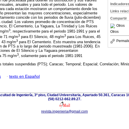
 fue procesada para obtener su distribución y sus valores
Indicadore
suales, anuales y para todo el periodo. Los valores de
ara cada estación mostraron un comportamiento donde los
Links rela
ño presentan las mayores concentraciones, especialmente
amiento coincide con los periodos de lluvia (julio-diciembre)
Compartir
la ciudad. Los valores promedio de concentración de PTS
Otros
encio, El Cementerio, La Yaguara, La Trinidad y Los Ruices
3
 mg/m
, respectivamente para el periodo 1981-1991 y para el
Otros
3
3
 de 71 mg/m
para El Silencio, 48 mg/m
para Los Ruices, 45
3
Permali
y 43 mg/m
para El Cementerio. Esto muestra una tendencia
ón de PTS a lo largo del periodo muestreado (1981-2006). En
aciones de El Silencio y La Yaguara presentaron
3
 a 75 mg/m
, solamente para el periodo 1981-1991
s totales suspendidas (PTS); Caracas; Temporal; Espacial; Correlación; Minis
s
·
texto en Español
acultad de Ingeniería, 3º piso, Ciudad Universitaria, Apartado 50.361, Caracas 
(58) 0212-662.89.27.
revista.ingenieria@gmail.com