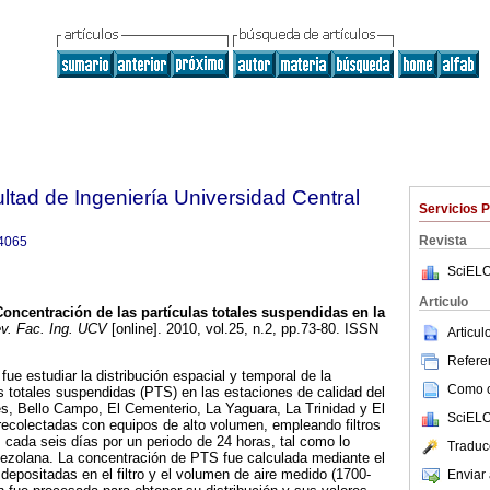
ltad de Ingeniería Universidad Central
Servicios 
Revista
4065
SciELO
Articulo
Concentración de las partículas totales suspendidas en la
v. Fac. Ing. UCV
[online]. 2010, vol.25, n.2, pp.73-80. ISSN
Articu
Referen
 fue estudiar la distribución espacial y temporal de la
Como ci
s totales suspendidas (PTS) en las estaciones de calidad del
s, Bello Campo, El Cementerio, La Yaguara, La Trinidad y El
SciELO
recolectadas con equipos de alto volumen, empleando filtros
s cada seis días por un periodo de 24 horas, tal como lo
Traduc
nezolana. La concentración de PTS fue calculada mediante el
depositadas en el filtro y el volumen de aire medido (1700-
Enviar 