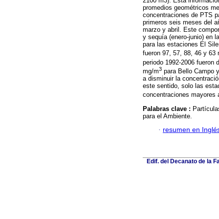
2100 m3). Esta información
promedios geométricos men
concentraciones de PTS p
primeros seis meses del a
marzo y abril. Este comport
y sequía (enero-junio) en 
para las estaciones El Sil
fueron 97, 57, 88, 46 y 63
periodo 1992-2006 fueron
3
mg/m
para Bello Campo 
a disminuir la concentraci
este sentido, solo las est
concentraciones mayores
Palabras clave :
Partícula
para el Ambiente.
·
resumen en Inglé
Edif. del Decanato de la F