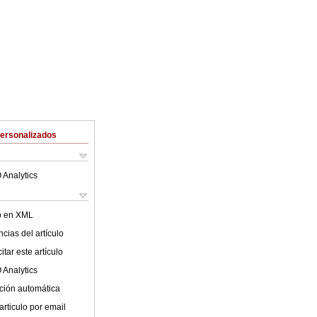
Personalizados
 Analytics
lo en XML
cias del artículo
tar este artículo
 Analytics
ción automática
articulo por email