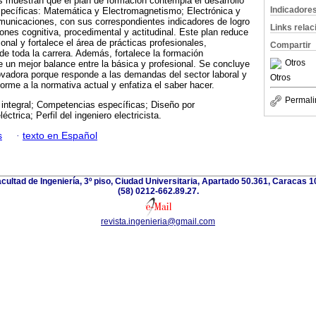
s muestran que el plan de formación contempla el desarrollo
Indicadore
pecíficas: Matemática y Electromagnetismo; Electrónica y
municaciones, con sus correspondientes indicadores de logro
Links rela
nes cognitiva, procedimental y actitudinal. Este plan reduce
ional y fortalece el área de prácticas profesionales,
Compartir
 de toda la carrera. Además, fortalece la formación
Otros
un mejor balance entre la básica y profesional. Se concluye
ovadora porque responde a las demandas del sector laboral y
Otros
forme a la normativa actual y enfatiza el saber hacer.
Permali
 integral; Competencias específicas; Diseño por
ctrica; Perfil del ingeniero electricista.
s
·
texto en Español
acultad de Ingeniería, 3º piso, Ciudad Universitaria, Apartado 50.361, Caracas 
(58) 0212-662.89.27.
revista.ingenieria@gmail.com