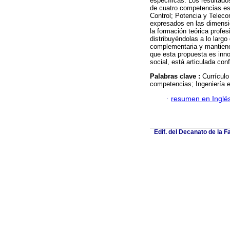
específicas. Los resultado
de cuatro competencias es
Control; Potencia y Teleco
expresados en las dimensio
la formación teórica profes
distribuyéndolas a lo largo
complementaria y mantiene 
que esta propuesta es inn
social, está articulada con
Palabras clave :
Currículo
competencias; Ingeniería elé
·
resumen en Inglé
Edif. del Decanato de la F