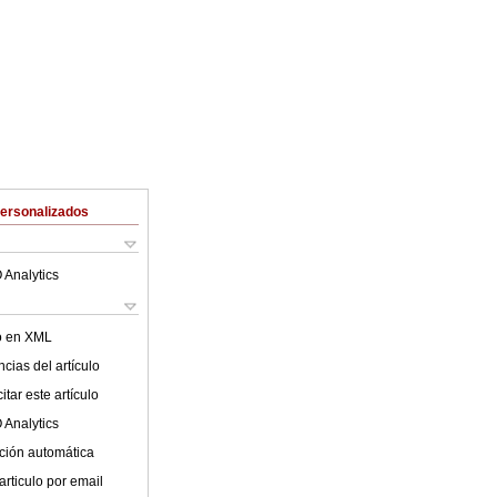
Personalizados
 Analytics
lo en XML
cias del artículo
tar este artículo
 Analytics
ción automática
articulo por email