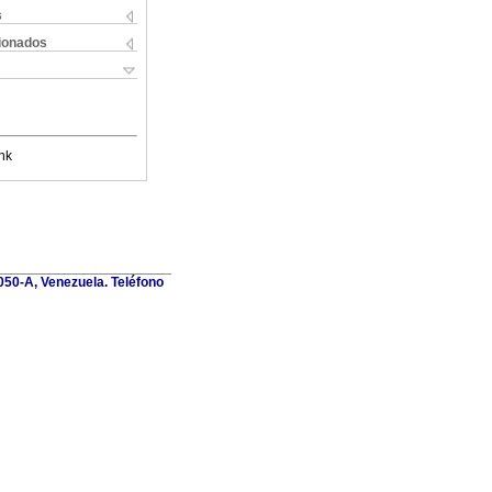
s
cionados
nk
1050-A, Venezuela. Teléfono