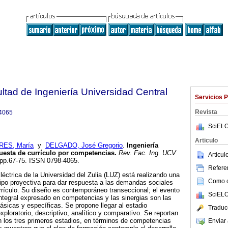
ltad de Ingeniería Universidad Central
Servicios 
Revista
4065
SciELO
Articulo
RES, María
y
DELGADO, José Gregorio
.
Ingeniería
uesta de currículo por competencias
.
Rev. Fac. Ing. UCV
Articu
, pp.67-75. ISSN 0798-4065.
Referen
léctrica de la Universidad del Zulia (LUZ) está realizando una
Como ci
 tipo proyectiva para dar respuesta a las demandas sociales
rrículo. Su diseño es contemporáneo transeccional; el evento
SciELO
 integral expresado en competencias y las sinergias son las
sicas y específicas. Se propone llegar al estadio
Traduc
exploratorio, descriptivo, analítico y comparativo. Se reportan
n los tres primeros estadios, en términos de competencias
Enviar 