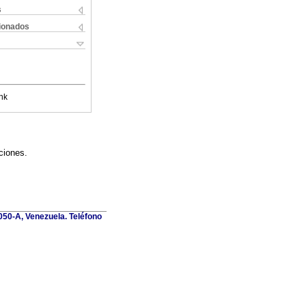
s
cionados
nk
ciones.
1050-A, Venezuela. Teléfono