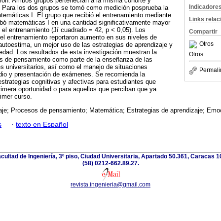
eron. Ambos grupos pertenecían a la misma cohorte y
Indicadore
 Para los dos grupos se tomó como medición posprueba la
atemáticas I. El grupo que recibió el entrenamiento mediante
Links rela
bó matemáticas I en una cantidad significativamente mayor
ó el entrenamiento (Jí cuadrado = 42, p < 0,05). Los
Compartir
 el entrenamiento reportaron aumento en sus niveles de
Otros
autoestima, un mejor uso de las estrategias de aprendizaje y
edad. Los resultados de esta investigación muestran la
Otros
sos de pensamiento como parte de la enseñanza de las
 universitarios, así como el manejo de situaciones
Permali
udio y presentación de exámenes. Se recomienda la
estrategias cognitivas y afectivas para estudiantes que
imera oportunidad o para aquellos que perciban que ya
rimer curso.
aje; Procesos de pensamiento; Matemática; Estrategias de aprendizaje; Emo
s
·
texto en Español
acultad de Ingeniería, 3º piso, Ciudad Universitaria, Apartado 50.361, Caracas 
(58) 0212-662.89.27.
revista.ingenieria@gmail.com