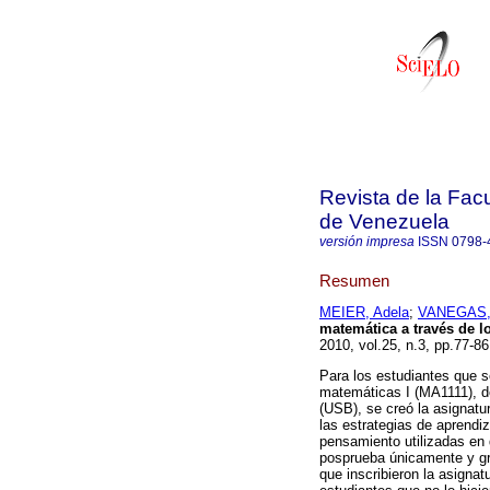
Revista de la Facu
de Venezuela
versión impresa
ISSN
0798-
Resumen
MEIER, Adela
;
VANEGAS, 
matemática a través de 
2010, vol.25, n.3, pp.77-8
Para los estudiantes que s
matemáticas I (MA1111), d
(USB), se creó la asignatu
las estrategias de aprendi
pensamiento utilizadas en 
posprueba únicamente y gr
que inscribieron la asigna