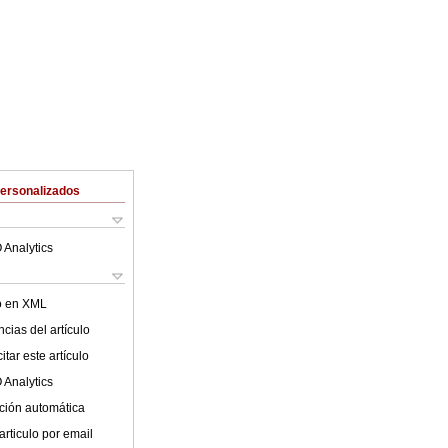
Personalizados
 Analytics
lo en XML
cias del artículo
tar este artículo
 Analytics
ción automática
articulo por email