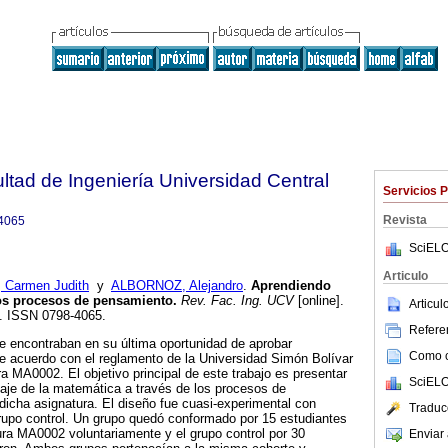
ltad de Ingeniería Universidad Central
Servicios 
Revista
4065
SciELO
Articulo
Carmen Judith
y
ALBORNOZ, Alejandro
.
Aprendiendo
los procesos de pensamiento
.
Rev. Fac. Ing. UCV
[online].
Articu
6. ISSN 0798-4065.
Referen
e encontraban en su última oportunidad de aprobar
Como ci
e acuerdo con el reglamento de la Universidad Simón Bolívar
ra MA0002. El objetivo principal de este trabajo es presentar
SciELO
zaje de la matemática a través de los procesos de
dicha asignatura. El diseño fue cuasi-experimental con
Traduc
upo control. Un grupo quedó conformado por 15 estudiantes
tura MA0002 voluntariamente y el grupo control por 30
Enviar 