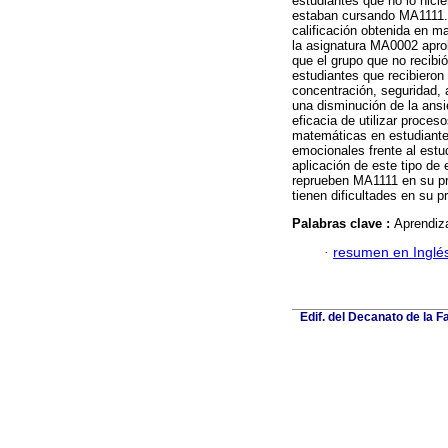
estudiantes que no lo hici
estaban cursando MA1111.
calificación obtenida en m
la asignatura MA0002 apro
que el grupo que no recibi
estudiantes que recibieron
concentración, seguridad, 
una disminución de la ansi
eficacia de utilizar proce
matemáticas en estudiantes
emocionales frente al est
aplicación de este tipo de 
reprueben MA1111 en su pr
tienen dificultades en su p
Palabras clave :
Aprendiz
·
resumen en Inglé
Edif. del Decanato de la F