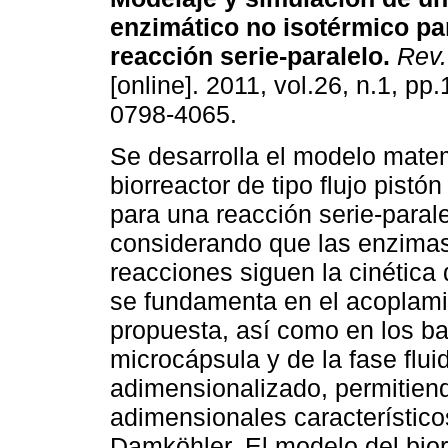
enzimático no isotérmico pa
reacción serie-paralelo
.
Rev.
[online]. 2011, vol.26, n.1, p
0798-4065.
Se desarrolla el modelo mate
biorreactor de tipo flujo pistó
para una reacción serie-paral
considerando que las enzimas
reacciones siguen la cinética
se fundamenta en el acoplamie
propuesta, así como en los b
microcápsula y de la fase flu
adimensionalizado, permitien
adimensionales característico
Damköhler. El modelo del bior