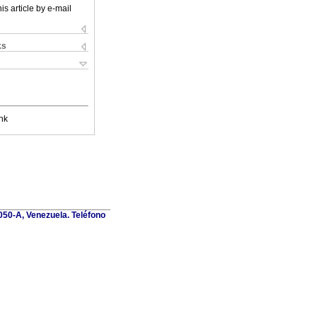
is article by e-mail
ks
nk
1050-A, Venezuela. Teléfono