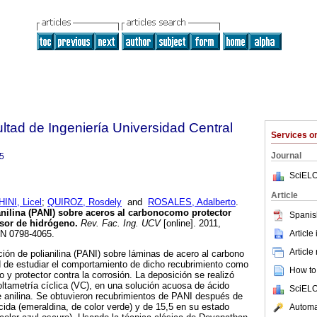
ltad de Ingeniería Universidad Central
Services 
Journal
5
SciELO
Article
NI, Licel
;
QUIROZ, Rosdely
and
ROSALES, Adalberto
.
nilina (PANI
)
sobre aceros al carbonocomo protector
Spanis
nsor de hidrógeno
.
Rev. Fac. Ing. UCV
[online]. 2011,
Article
SN 0798-4065.
Article
ción de polianilina (PANI) sobre láminas de acero al carbono
ad de estudiar el comportamiento de dicho recubrimiento como
How to 
 y protector contra la corrosión. La deposición se realizó
ltametría cíclica (VC), en una solución acuosa de ácido
SciELO
e anilina. Se obtuvieron recubrimientos de PANI después de
cida (emeraldina, de color verde) y de 15,5 en su estado
Automat