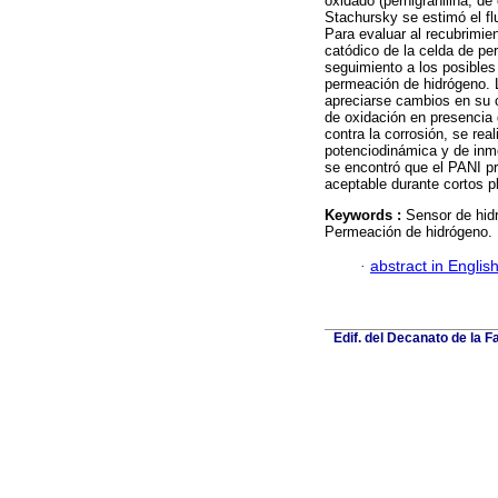
oxidado (pernigranilina, d
Stachursky se estimó el fl
Para evaluar al recubrimie
catódico de la celda de per
seguimiento a los posibles
permeación de hidrógeno. 
apreciarse cambios en su c
de oxidación en presencia 
contra la corrosión, se re
potenciodinámica y de inm
se encontró que el PANI p
aceptable durante cortos p
Keywords :
Sensor de hidr
Permeación de hidrógeno.
·
abstract in Englis
Edif. del Decanato de la F