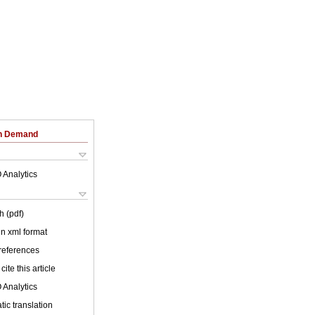
on Demand
 Analytics
h (pdf)
 in xml format
 references
cite this article
 Analytics
ic translation