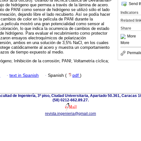
e color azul oscuro). Usando la técnica clásica de Devanathan-
Send th
ujo de hidrógeno que permea a través de la lámina de acero.
nto de PANI como sensor de hidrógeno se utilizó sólo el lado
Indicators
meación, dejando libre el lado recubierto. Así se podía hacer
 cambios de color en la película de PANI durante la
Related lin
La película mostró una gran potencialidad como sensor al
Share
oloración, lo que indica la ocurrencia de cambios de estado
de hidrógeno. Para evaluar el recubrimiento como protector
More
alizaron ensayos electroquímicos de polarización
ersión, ambos en una solución de 3,5% NaCl, en los cuales
More
rotege catódicamente al acero y muestra un comportamiento
lazos de tiempo expuesto al medio.
Permali
ógeno; Inhibición de la corrosión; PANI; Voltametría cíclica;
h
·
text in Spanish
·
Spanish (
pdf
)
acultad de Ingeniería, 3º piso, Ciudad Universitaria, Apartado 50.361, Caracas 
(58) 0212-662.89.27.
revista.ingenieria@gmail.com