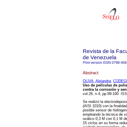
Revista de la Facu
de Venezuela
Print version
ISSN
0798-406
Abstract
OLIVA, Alejandra
;
CODEGHI
Uso de películas de polia
contra la corrosión y se
vol.26, n.4, pp.89-100. IS
Se realizó la electrodeposi
(AISI 1010) con la finalid
posible sensor de hidrógeno
empleando la técnica de vo
oxálico 0,3 M con 0,1 M d
15 ciclos en su forma redu