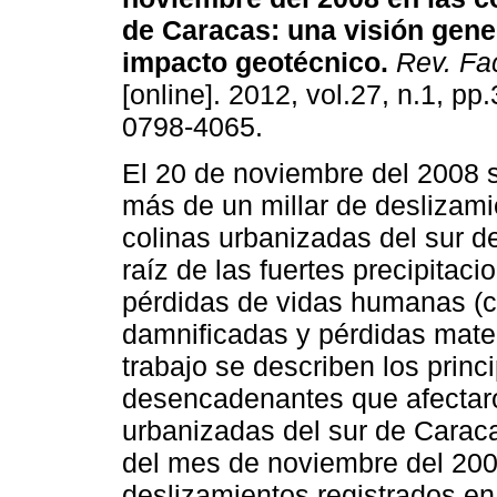
de Caracas
:
una visión gene
impacto geotécnico
.
Rev. Fa
[online]. 2012, vol.27, n.1, p
0798-4065.
El 20 de noviembre del 2008 s
más de un millar de deslizami
colinas urbanizadas del sur d
raíz de las fuertes precipitac
pérdidas de vidas humanas (ci
damnificadas y pérdidas mater
trabajo se describen los princ
desencadenantes que afectaro
urbanizadas del sur de Caraca
del mes de noviembre del 2008
deslizamientos registrados en l