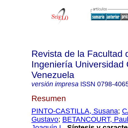
Revista de la Facultad 
Ingeniería Universidad 
Venezuela
versión impresa
ISSN
0798-406
Resumen
PINTO-CASTILLA, Susana
;
C
Gustavo
;
BETANCOURT, Paul
Joaquín L
.
Síntesis y caracte