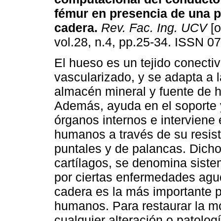
fémur en presencia de una p
cadera
.
Rev. Fac. Ing. UCV
[o
vol.28, n.4, pp.25-34. ISSN 0
El hueso es un tejido conecti
vascularizado, y se adapta a 
almacén mineral y fuente de 
Además, ayuda en el soporte 
órganos internos e interviene 
humanos a través de su resis
puntales y de palancas. Dich
cartílagos, se denomina siste
por ciertas enfermedades agud
cadera es la más importante p
humanos. Para restaurar la mo
cualquier alteración o patologí