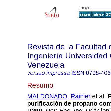
Revista de la Facultad 
Ingeniería Universidad 
Venezuela
versão impressa
ISSN
0798-406
Resumo
MALDONADO, Rainier
et al.
P
purificación de propano com
R290
.
Rev. Fac. Ing. UCV
[onl