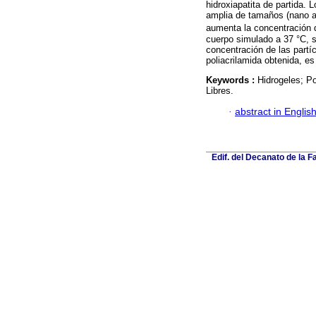
hidroxiapatita de partida.
amplia de tamaños (nano a
aumenta la concentración 
cuerpo simulado a 37 °C, 
concentración de las partí
poliacrilamida obtenida, e
Keywords :
Hidrogeles; Po
Libres.
·
abstract in Englis
Edif. del Decanato de la F