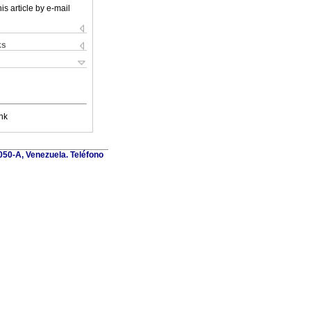
is article by e-mail
ks
nk
1050-A, Venezuela. Teléfono