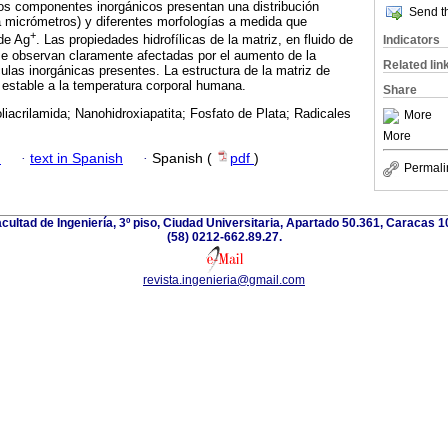
 Los componentes inorgánicos presentan una distribución
Send th
 micrómetros) y diferentes morfologías a medida que
+
de Ag
. Las propiedades hidrofílicas de la matriz, en fluido de
Indicators
se observan claramente afectadas por el aumento de la
Related lin
culas inorgánicas presentes. La estructura de la matriz de
s estable a la temperatura corporal humana.
Share
liacrilamida; Nanohidroxiapatita; Fosfato de Plata; Radicales
More
More
h
·
text in Spanish
·
Spanish (
pdf
)
Permali
acultad de Ingeniería, 3º piso, Ciudad Universitaria, Apartado 50.361, Caracas 
(58) 0212-662.89.27.
revista.ingenieria@gmail.com