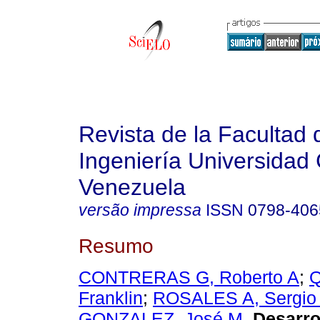
Revista de la Facultad 
Ingeniería Universidad 
Venezuela
versão impressa
ISSN
0798-406
Resumo
CONTRERAS G, Roberto A
;
Q
Franklin
;
ROSALES A, Sergio
GONZALEZ, José M
.
Desarro