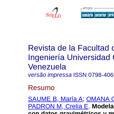
Revista de la Facultad 
Ingeniería Universidad 
Venezuela
versão impressa
ISSN
0798-406
Resumo
SAUME B, María A
;
OMANA G,
PADRON M, Crelia E
.
Modela
con datos gravimétricos y 