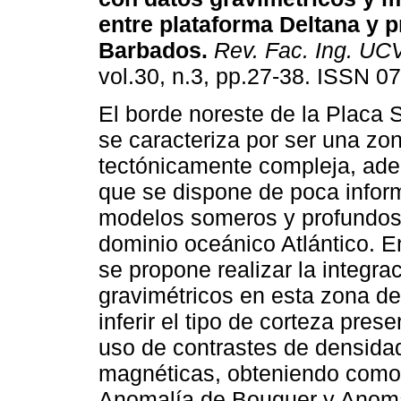
entre plataforma Deltana y 
Barbados
.
Rev. Fac. Ing. UC
vol.30, n.3, pp.27-38. ISSN 0
El borde noreste de la Placa
se caracteriza por ser una zo
tectónicamente compleja, ad
que se dispone de poca infor
modelos someros y profundos, es
dominio oceánico Atlántico. 
se propone realizar la integr
gravimétricos en esta zona de
inferir el tipo de corteza pres
uso de contrastes de densidad
magnéticas, obteniendo como
Anomalía de Bouguer y Anomal