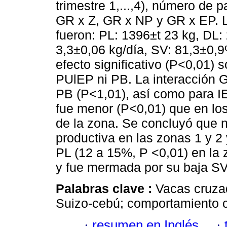
trimestre 1,...,4), número de p
GR x Z, GR x NP y GR x EP. 
fueron: PL: 1396±t 23 kg, DL:
3,3±0,06 kg/día, SV: 81,3±0,
efecto significativo (P<0,01)
PUlEP ni PB. La interacción GR
PB (P<1,01), así como para I
fue menor (P<0,01) que en lo
de la zona. Se concluyó que 
productiva en las zonas 1 y 2
PL (12 a 15%, P <0,01) en la
y fue mermada por su baja SV
Palabras clave :
Vacas cruzad
Suizo-cebú; comportamiento c
·
resumen en Inglés
·