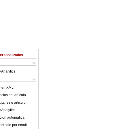
Personalizados
 Analytics
lo en XML
cias del artículo
tar este artículo
 Analytics
ción automática
articulo por email