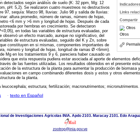
eron detectados según análisis de suelo (K: 32 ppm, Mg: 12
Indicadore
m, pH: 5,2). Se realizaron cuatro muestreos no destructivos
re 97, sequía: Marzo 98, lluvias: Julio 98 y salida de lluvias:
Links rela
inar: altura promedio, número de ramas, número de hojas,
Compartir
metro <6 mm y >6 mm y longitud de hojas. Después de cada
astoreada por hembras en crecimiento. Se detectaron
Otros
(P<0,05), en todas las variables de estructura evaluadas, por
Otros
 Se observó un efecto marcado, aunque no significativo, del
riables de estructura evaluadas, seguido del K y Zn, sobre
Permali
s que constituyen en si mismas, componentes importantes de
ura, número y longitud de hojas, longitud de ramas Ø <6mm).
a de Mg en los tratamientos 9 y 6, pareciera haber causado un
idera que esta respuesta pudiera estar asociada al aporte de elementos defici
 través de las fuentes utilizadas. Los resultados obtenidos en el presente est
cación de la estructura de la planta para aumentar la producción de biomasa y
evaluaciones en campo combinando diferentes dosis y estos y otros elemento
tructura de la planta.
leucocephala; estructura; fertilización; macronutrimentos; micronutrimentos.
s
·
texto en Español
cional de Investigaciones Agricolas INIA. Apdo 2103. Maracay 2101. Edo Aragu
zootrop@inia.gov.ve