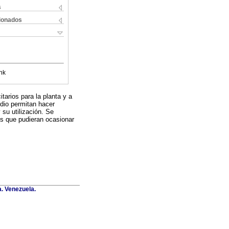
s
cionados
nk
tarios para la planta y a
udio permitan hacer
 su utilización. Se
s que pudieran ocasionar
a. Venezuela.