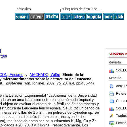
l
Servicios 
7269
Revista
SciELO
CON, Eduardo
y
MACHADO, Wilfre
.
Efecto de la
Articulo
 y micronutrimentos sobre la estructura de Leucaena
t.
.
Zootecnia Trop.
[online]. 2002, vol.20, n.4, pp.433-447.
Articu
Referen
en la Estación Experimental "La Antonia" de la Universidad
ada en un área transición entre bosque húmedo tropical y
Como ci
l objeto de evaluar el efecto de la fertilización con macros y
estructura de Leucaena leucocephala. Se utilizó un banco de
SciELO
hileras sencillas de 1 x 2 m, en potreros de Cynodon sp. Se
Traduc
s al azar, con dieciséis tratamientos, incluyendo dos
tivo), resultado de combinar los nutrimentos K, Mg, Cu y Zn
Enviar 
aplicados a 20, 70, 3 y 3 kg/ha , respectivamente. Los