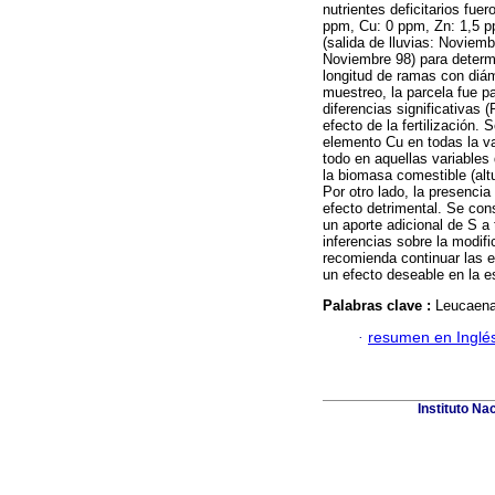
nutrientes deficitarios fu
ppm, Cu: 0 ppm, Zn: 1,5 pp
(salida de lluvias: Noviemb
Noviembre 98) para determ
longitud de ramas con diá
muestreo, la parcela fue p
diferencias significativas 
efecto de la fertilización.
elemento Cu en todas la va
todo en aquellas variable
la biomasa comestible (alt
Por otro lado, la presenci
efecto detrimental. Se cons
un aporte adicional de S a
inferencias sobre la modifi
recomienda continuar las 
un efecto deseable en la es
Palabras clave :
Leucaena 
·
resumen en Inglé
Instituto Na