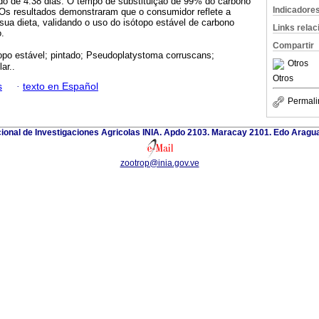
ado de 4.38 dias. O tempo de substituição de 99% do carbono
Indicadore
. Os resultados demonstraram que o consumidor reflete a
ua dieta, validando o uso do isótopo estável de carbono
Links rela
.
Compartir
topo estável; pintado; Pseudoplatystoma corruscans;
Otros
ar..
Otros
s
·
texto en Español
Permali
cional de Investigaciones Agricolas INIA. Apdo 2103. Maracay 2101. Edo Aragu
zootrop@inia.gov.ve