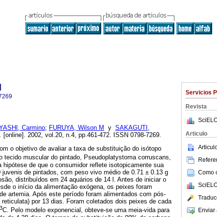
l
Servicios 
7269
Revista
SciELO
YASHI, Carmino
;
FURUYA, Wilson M
y
SAKAGUTI,
Articulo
.
[online]. 2002, vol.20, n.4, pp.461-472. ISSN 0798-7269.
Articu
om o objetivo de avaliar a taxa de substituição do isótopo
o tecido muscular do pintado, Pseudoplatystoma corruscans,
Referen
a hipótese de que o consumidor reflete isotopicamente sua
0 juvenis de pintados, com peso vivo médio de 0.71 ± 0.13 g
Como ci
são, distribuídos em 24 aquários de 14 l. Antes de iniciar o
SciELO
esde o início da alimentação exógena, os peixes foram
de artemia. Após este período foram alimentados com pós-
Traduc
a reticulata) por 13 dias. Foram coletados dois peixes de cada
3
C. Pelo modelo exponencial, obteve-se uma meia-vida para
Enviar 