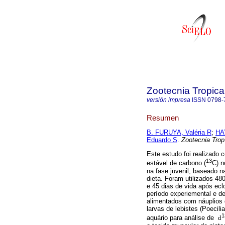
Zootecnia Tropica
versión impresa
ISSN
0798-
Resumen
B. FURUYA, Valéria R
;
HA
Eduardo S
.
Zootecnia Trop
Este estudo foi realizado c
13
estável de carbono (
C) n
na fase juvenil, baseado n
dieta. Foram utilizados 48
e 45 dias de vida após eclo
período experiemental e d
alimentados com náuplios 
larvas de lebistes (Poecili
1
aquário para análise de
d