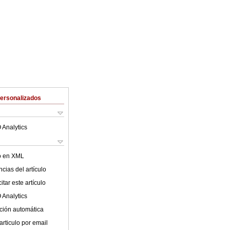
Personalizados
 Analytics
lo en XML
cias del artículo
tar este artículo
 Analytics
ción automática
articulo por email