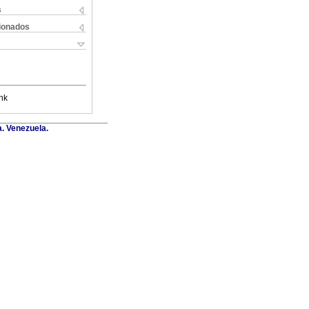
s
cionados
nk
a. Venezuela.