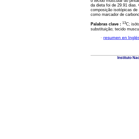
o tecido muscular do pint
da dieta foi de 29.91 dias
composição isotópicas de s
como marcador de carbono
13
Palabras clave :
C; isó
substituição; tecido muscul
·
resumen en Inglé
Instituto Na